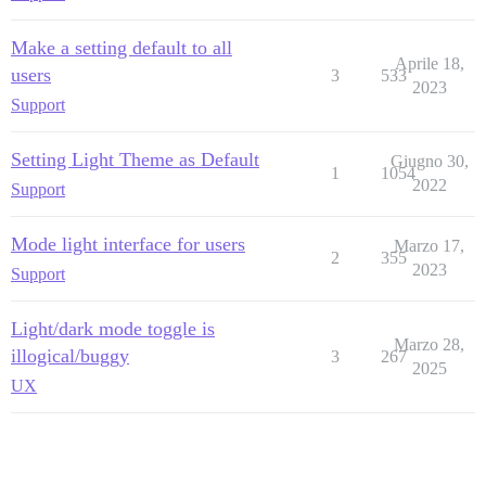
Make a setting default to all
Aprile 18,
users
3
533
2023
Support
Setting Light Theme as Default
Giugno 30,
1
1054
2022
Support
Mode light interface for users
Marzo 17,
2
355
2023
Support
Light/dark mode toggle is
Marzo 28,
illogical/buggy
3
267
2025
UX