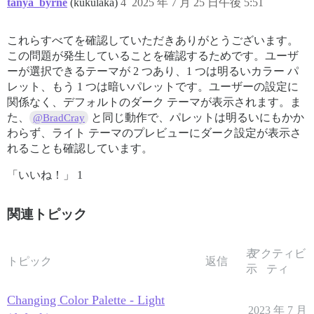
tanya_byrne
(kukulaka)
4
2025 年 7 月 25 日午後 5:51
これらすべてを確認していただきありがとうございます。
この問題が発生していることを確認するためです。ユーザ
ーが選択できるテーマが 2 つあり、1 つは明るいカラー パ
レット、もう 1 つは暗いパレットです。ユーザーの設定に
関係なく、デフォルトのダーク テーマが表示されます。ま
た、
と同じ動作で、パレットは明るいにもかか
@BradCray
わらず、ライト テーマのプレビューにダーク設定が表示さ
れることも確認しています。
「いいね！」 1
関連トピック
表
アクティビ
トピック
返信
示
ティ
Changing Color Palette - Light
2023 年 7 月