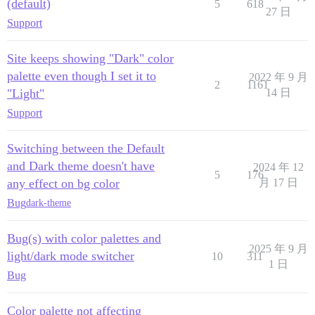
(default)
5
618
27 日
Support
Site keeps showing "Dark" color
palette even though I set it to
2022 年 9 月
2
1161
"Light"
14 日
Support
Switching between the Default
and Dark theme doesn't have
2024 年 12
5
176
any effect on bg color
月 17 日
Bug
dark-theme
Bug(s) with color palettes and
2025 年 9 月
light/dark mode switcher
10
311
1 日
Bug
Color palette not affecting