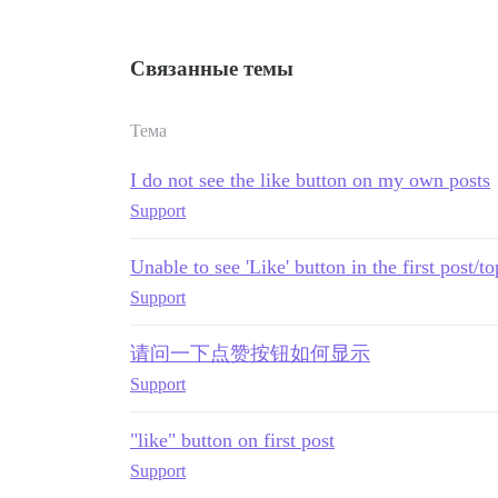
Связанные темы
Тема
I do not see the like button on my own posts
Support
Unable to see 'Like' button in the first post/to
Support
请问一下点赞按钮如何显示
Support
"like" button on first post
Support