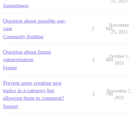
21, 2025
Support
spaces
Question about possible use-
Novembre
case
2
841
25, 2021
Community Building
Question about forum
Octobre 1,
categorisation
3
484
2021
Feature
Prevent users creating new
topics in a category but
Novembre 7,
3
790
allowing them to comment?
2021
Support