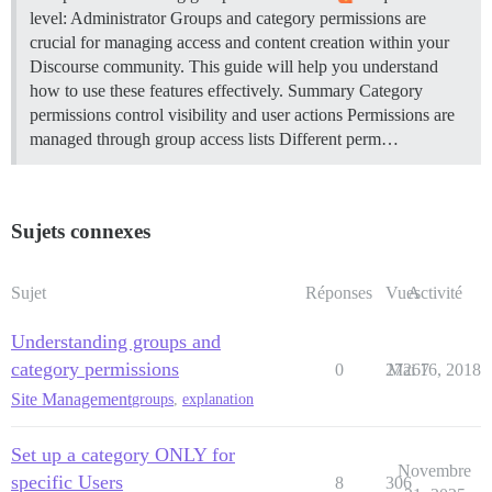
level: Administrator Groups and category permissions are
crucial for managing access and content creation within your
Discourse community. This guide will help you understand
how to use these features effectively.
Summary Category
permissions control visibility and user actions Permissions are
managed through group access lists Different perm…
Sujets connexes
Sujet
Réponses
Vues
Activité
Understanding groups and
category permissions
0
27267
Mai 16, 2018
Site Management
groups
,
explanation
Set up a category ONLY for
Novembre
specific Users
8
306