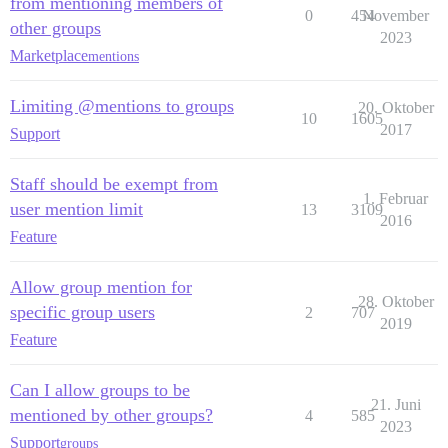
from mentioning members of
0
454
November
other groups
2023
Marketplace
mentions
Limiting @mentions to groups
20. Oktober
10
1605
2017
Support
Staff should be exempt from
1. Februar
user mention limit
13
3109
2016
Feature
Allow group mention for
28. Oktober
specific group users
2
707
2019
Feature
Can I allow groups to be
21. Juni
mentioned by other groups?
4
585
2023
Support
groups