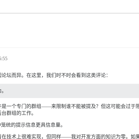
:55
因论坛而异。在这里，我们时不时会看到这类评论：
为。
许是一个专门的群组——来限制谁不能被提及？但这可能会过于
后台群组的工作。
种笼统的提示信息更具信息量。
着在技术上很难实现，但同样——我对开发方面的知识为零。如