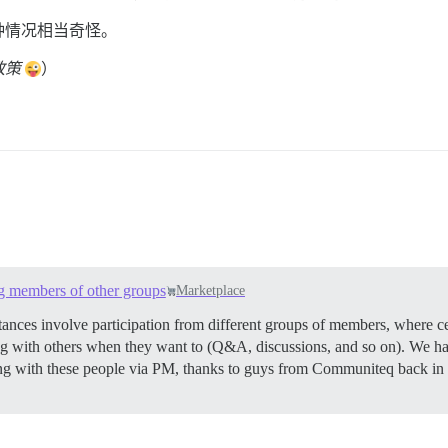
种情况相当奇怪。
政策
）
ng members of other groups
Marketplace
ces involve participation from different groups of members, where cert
ting with others when they want to (Q&A, discussions, and so on). We h
g with these people via PM, thanks to guys from Communiteq back in 