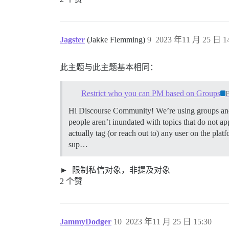
Jagster
(Jakke Flemming)
9
2023 年11 月 25 日 14
此主题与此主题基本相同：
Restrict who you can PM based on Groups
F
Hi Discourse Community! We’re using groups and ca
people aren’t inundated with topics that do not
actually tag (or reach out to) any user on the p
sup…
限制私信对象，非提及对象
2 个赞
JammyDodger
10
2023 年11 月 25 日 15:30