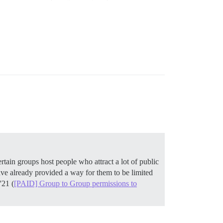
ain groups host people who attract a lot of public
ave already provided a way for them to be limited
'21 (
[PAID] Group to Group permissions to