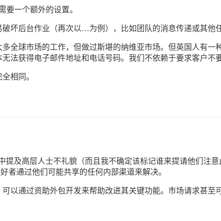
人需要一个额外的设置。
易破坏后台作业（再次以…为例），比如团队的消息传递或其他
太多全球市场的工作，但做过斯堪的纳维亚市场。但英国人有一
本无法获得电子邮件地址和电话号码。我们不依赖于要求客户不
完全相同。
se 结构中提及高层人士不礼貌（而且我不确定该标记谁来提请他们
se 的爱好者通过他们可能共享的任何内部渠道来解决。
，可以通过资助外包开发来帮助改进其关键功能。市场请求甚至