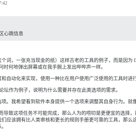
:42
送社区心跳信息
词，一张充当现金的纸）这样古老的工具的例子，而是因为 Disc
rse 何时何地弹出屏幕或在我手腕上发出哔哔声一样。
置和自动化来实现，使用一种比在用户使用广泛使用的工具时进
这个论坛作为例子，说明为什么需要并存在此类选项的需求。
选项。我希望看到软件本身提供一个选项来调整其自身行为。就
括工作量，而导致这项任务不可能完成，那么人为的唠叨是更便宜的选
们应该拥有比人类审核和更长的规则手册更可靠的工具，那么这
系。