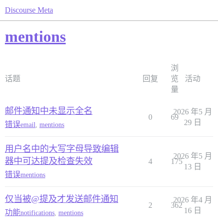
Discourse Meta
mentions
浏
话题
回复
览
活动
量
邮件通知中未显示全名
2026 年5 月
0
69
29 日
错误
email
,
mentions
用户名中的大写字母导致编辑
2026 年5 月
器中可达提及检查失效
4
175
13 日
错误
mentions
仅当被@提及才发送邮件通知
2026 年4 月
2
362
16 日
功能
notifications
,
mentions