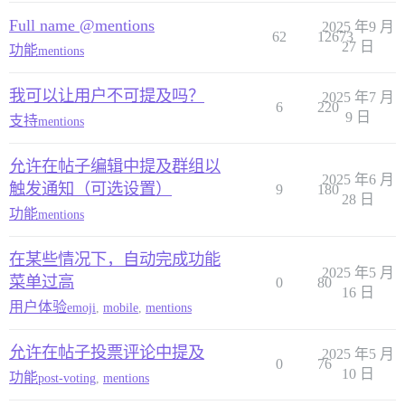
Full name @mentions
2025 年9 月
62
12673
27 日
功能
mentions
我可以让用户不可提及吗？
2025 年7 月
6
220
9 日
支持
mentions
允许在帖子编辑中提及群组以
2025 年6 月
触发通知（可选设置）
9
180
28 日
功能
mentions
在某些情况下，自动完成功能
2025 年5 月
菜单过高
0
80
16 日
用户体验
emoji
,
mobile
,
mentions
允许在帖子投票评论中提及
2025 年5 月
0
76
10 日
功能
post-voting
,
mentions