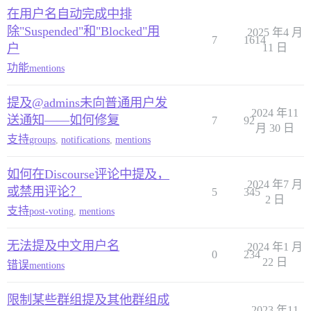
在用户名自动完成中排
除"Suspended"和"Blocked"用
2025 年4 月
7
1614
户
11 日
功能
mentions
提及@admins未向普通用户发
2024 年11
送通知——如何修复
7
92
月 30 日
支持
groups
,
notifications
,
mentions
如何在Discourse评论中提及，
2024 年7 月
或禁用评论？
5
345
2 日
支持
post-voting
,
mentions
无法提及中文用户名
2024 年1 月
0
234
22 日
错误
mentions
限制某些群组提及其他群组成
2023 年11