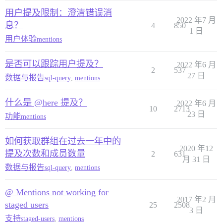
用户提及限制：澄清错误消
2022 年7 月
息？
4
850
1 日
用户体验
mentions
是否可以跟踪用户提及？
2022 年6 月
2
537
27 日
数据与报告
sql-query
,
mentions
什么是 @here 提及？
2022 年6 月
10
2713
23 日
功能
mentions
如何获取群组在过去一年中的
2020 年12
提及次数和成员数量
2
631
月 31 日
数据与报告
sql-query
,
mentions
@ Mentions not working for
2017 年2 月
staged users
25
2508
3 日
支持
staged-users
,
mentions