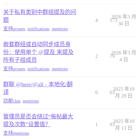
关于私有类别中群组提及的问
2026 年3 月
题
4
173
30 日
支持
groups
,
notifications
,
mentions
嵌套群组或自动同步成员身
份：使用单个 @提及 来提及
2026 年3 月
2
79
所有子组成员
4 日
支持
groups
,
notifications
,
mentions
群聊 @here/@all - 本地化/翻
2025 年10
译
0
63
月 29 日
功能
chat
,
mentions
管理员是否会绕过“每帖最大
2025 年10
提及次数”设置值？
1
93
月 13 日
支持
mentions