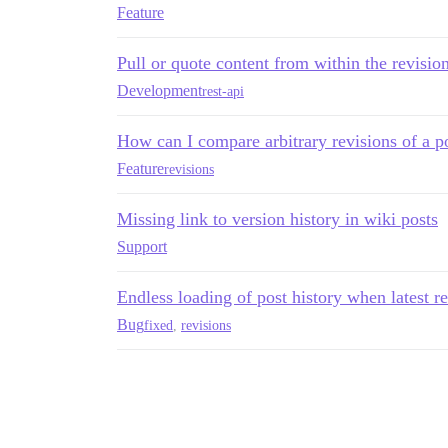
Feature
Pull or quote content from within the revision
Development
rest-api
How can I compare arbitrary revisions of a p
Feature
revisions
Missing link to version history in wiki posts
Support
Endless loading of post history when latest re
Bug
fixed
,
revisions