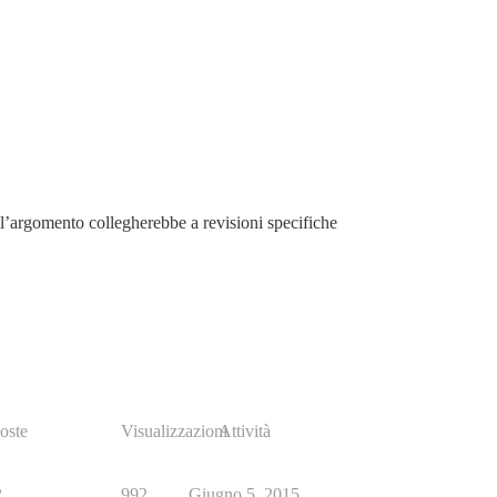
l’argomento collegherebbe a revisioni specifiche
oste
Visualizzazioni
Attività
2
992
Giugno 5, 2015