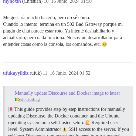
mynoxin
(Christian)
10
16 Junio, 2024 01:50
Me gustaría mucho hacerlo, pero no sé cómo.
Cuando lo intento, termina en un 502 Bad Gateway porque mi
plugin de chat parece estar roto. Ya intenté deshabilitarlo y
actualizarlo, pero nada funciona. No soy un desarrollador para
entender cosas como la consola, los comandos, etc.
ufukayyildiz
(ufuk)
11
16 Junio, 2024 01:52
Manually update Discourse and Docker image to latest
Self-Hosting
This guide provides step-by-step instructions for manually
updating Discourse, the Docker container, and the Ubuntu
operating system on a self-hosted setup.
Required user
level: System Administrator
SSH access to the server. If you
self-host Discourse, you occasionally need to run a manual