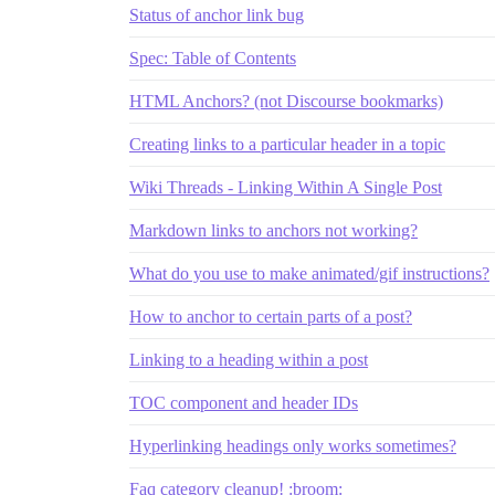
Status of anchor link bug
Spec: Table of Contents
HTML Anchors? (not Discourse bookmarks)
Creating links to a particular header in a topic
Wiki Threads - Linking Within A Single Post
Markdown links to anchors not working?
What do you use to make animated/gif instructions?
How to anchor to certain parts of a post?
Linking to a heading within a post
TOC component and header IDs
Hyperlinking headings only works sometimes?
Faq category cleanup! :broom: