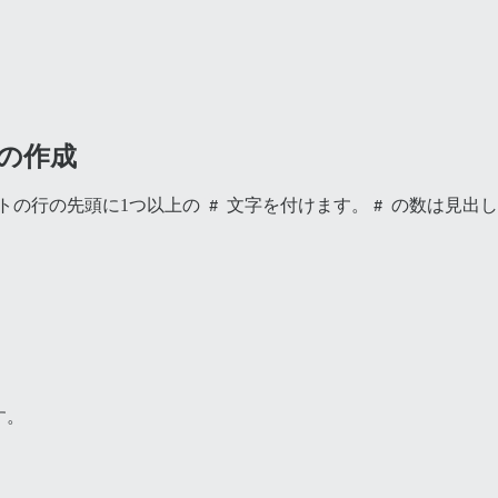
。
しの作成
ストの行の先頭に1つ以上の
#
文字を付けます。
#
の数は見出し
す。