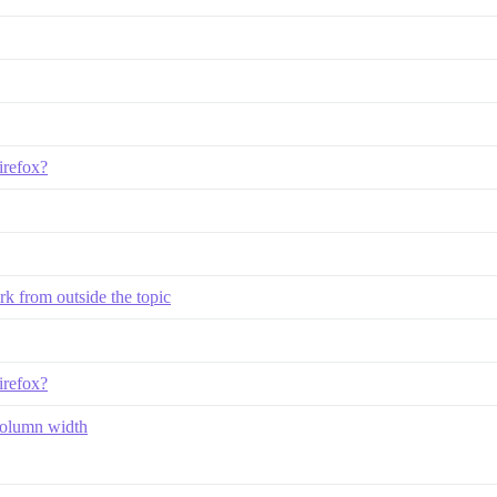
irefox?
k from outside the topic
irefox?
column width