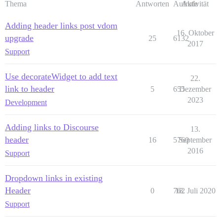
Thema
Antworten
Aufrufe
Aktivität
Adding header links post vdom
16. Oktober
upgrade
25
6132
2017
Support
Use decorateWidget to add text
22.
link to header
5
655
Dezember
2023
Development
Adding links to Discourse
13.
header
16
5760
September
2016
Support
Dropdown links in existing
Header
0
762
18. Juli 2020
Support