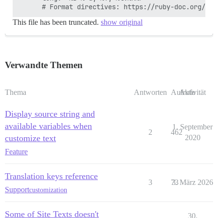
This file has been truncated.
show original
Verwandte Themen
Thema
Antworten
Aufrufe
Aktivität
Display source string and
available variables when
1. September
2
462
customize text
2020
Feature
Translation keys reference
3
73
3. März 2026
Support
customization
Some of Site Texts doesn't
30.