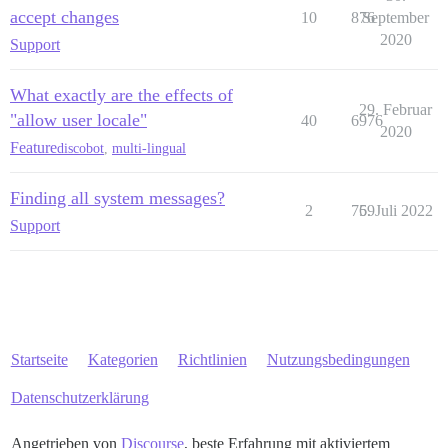
accept changes
10
876
September
2020
Support
What exactly are the effects of
29. Februar
"allow user locale"
40
6976
2020
Feature
discobot
,
multi-lingual
Finding all system messages?
2
769
5. Juli 2022
Support
Startseite
Kategorien
Richtlinien
Nutzungsbedingungen
Datenschutzerklärung
Angetrieben von
Discourse
, beste Erfahrung mit aktiviertem