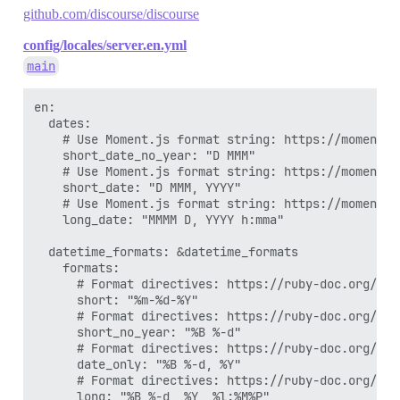
github.com/discourse/discourse
config/locales/server.en.yml
main
en:

  dates:

    # Use Moment.js format string: https://momentjs
    short_date_no_year: "D MMM"

    # Use Moment.js format string: https://momentjs
    short_date: "D MMM, YYYY"

    # Use Moment.js format string: https://momentjs
    long_date: "MMMM D, YYYY h:mma"

  datetime_formats: &datetime_formats

    formats:

      # Format directives: https://ruby-doc.org/cor
      short: "%m-%d-%Y"

      # Format directives: https://ruby-doc.org/cor
      short_no_year: "%B %-d"

      # Format directives: https://ruby-doc.org/cor
      date_only: "%B %-d, %Y"

      # Format directives: https://ruby-doc.org/cor
      long: "%B %-d, %Y, %l:%M%P"
