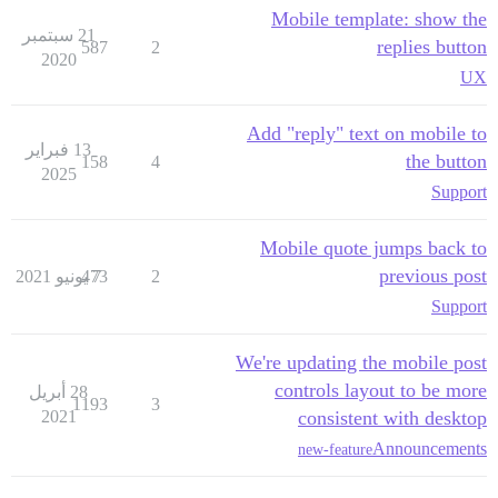
Mobile template: show the
21 سبتمبر
replies button
587
2
2020
UX
Add "reply" text on mobile to
13 فبراير
the button
158
4
2025
Support
Mobile quote jumps back to
previous post
2
7 يونيو 2021
473
Support
We're updating the mobile post
controls layout to be more
28 أبريل
1193
3
2021
consistent with desktop
Announcements
new-feature