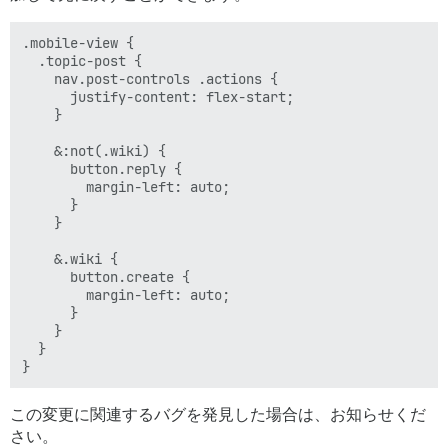
.mobile-view {

  .topic-post {

    nav.post-controls .actions {

      justify-content: flex-start;

    }

    &:not(.wiki) {

      button.reply {

        margin-left: auto;

      }

    }

    &.wiki {

      button.create {

        margin-left: auto;

      }

    }

  }

この変更に関連するバグを発見した場合は、お知らせくだ
さい。