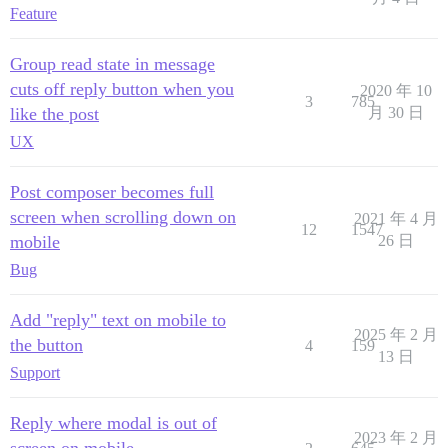
Feature
Group read state in message
cuts off reply button when you
2020 年 10
3
785
like the post
月 30 日
UX
Post composer becomes full
screen when scrolling down on
2021 年 4 月
12
1547
mobile
26 日
Bug
Add "reply" text on mobile to
2025 年 2 月
the button
4
159
13 日
Support
Reply where modal is out of
2023 年 2 月
screen on mobile