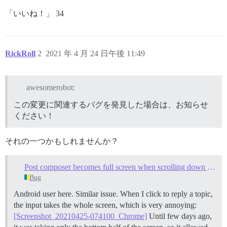
「いいね！」 34
RickRoll
2
2021 年 4 月 24 日午後 11:49
awesomerobot:
この変更に関連するバグを発見した場合は、お知らせ
ください！
それの一つかもしれませんか？
Post composer becomes full screen when scrolling down on mobile
Bug
Android user here. Similar issue. When I click to reply a topic,
the input takes the whole screen, which is very annoying:
[Screenshot_20210425-074100_Chrome]
Until few days ago,