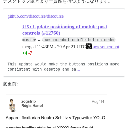
デスクトップ版とより一貫性を持つようになります。
github.com/discourse/discourse
UX: Update positioning of mobile post
controls (#12760)
master
awesomerobot:mobile-button-order
←
merged
11:43PM - 20 Apr 21 UTC
awesomerobot
+4
-7
This update would make the buttons positions more 
consistent with desktop and ea
…
変更前: