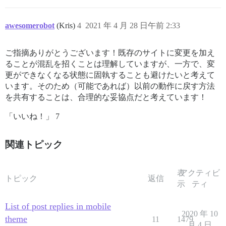
awesomerobot
(Kris)
4
2021 年 4 月 28 日午前 2:33
ご指摘ありがとうございます！既存のサイトに変更を加え
ることが混乱を招くことは理解していますが、一方で、変
更ができなくなる状態に固執することも避けたいと考えて
います。そのため（可能であれば）以前の動作に戻す方法
を共有することは、合理的な妥協点だと考えています！
「いいね！」 7
関連トピック
表
アクティビ
トピック
返信
示
ティ
List of post replies in mobile
2020 年 10
theme
11
1479
月 4 日