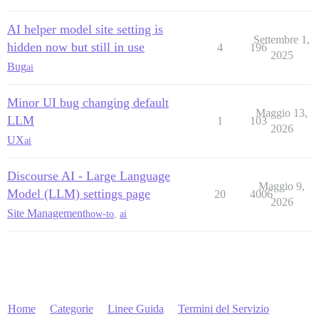
AI helper model site setting is
Settembre 1,
hidden now but still in use
4
196
2025
Bug
ai
Minor UI bug changing default
Maggio 13,
LLM
1
103
2026
UX
ai
Discourse AI - Large Language
Maggio 9,
Model (LLM) settings page
20
4006
2026
Site Management
how-to
,
ai
Home
Categorie
Linee Guida
Termini del Servizio