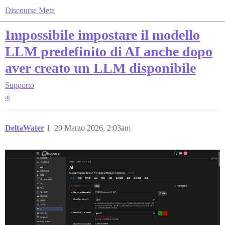
Discourse Meta
Impossibile impostare il modello
LLM predefinito di AI anche dopo
aver creato un LLM disponibile
Supporto
ai
DeltaWater
1
20 Marzo 2026, 2:03am