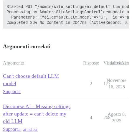
Started PUT "/admin/site_settings/ai_default_llm_mode
Processing by Admin::SiteSettingsController#update as 
  Parameters: {"ai_default_llm_model"=>"3", "id"=>"ai
Argomenti correlati
Argomento
Risposte
Visualizzazioni
Attività
Can't choose default LLM
Novembre
model
2
177
16, 2025
Support
ai
Discourse AI - Missing settings
after update = can't delete my
Agosto 8,
4
268
old LLM
2025
Support
ai
,
ai-helper