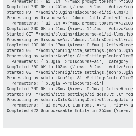
  Parameters: {"ai_llm"=>{"max_prompt_tokens"=>"32000
Completed 200 OK in 252ms (Views: 0.2ms | ActiveRecor
Started PUT "/admin/plugins/discourse-ai/ai-llms/3" f
Processing by DiscourseAi::Admin::AiLlmsController#upd
  Parameters: {"ai_llm"=>{"max_prompt_tokens"=>32000,
Completed 200 OK in 61ms (Views: 14.4ms | ActiveRecor
Started GET "/admin/plugins/discourse-ai/ai-llms.json
Processing by DiscourseAi::Admin::AiLlmsController#ind
Completed 200 OK in 47ms (Views: 0.8ms | ActiveRecord
Started GET "/admin/config/site_settings.json?plugin=
Processing by Admin::Config::SiteSettingsController#in
  Parameters: {"plugin"=>"discourse-ai", "category"=>"
Completed 200 OK in 103ms (Views: 0.2ms | ActiveRecor
Started GET "/admin/config/site_settings.json?plugin=
Processing by Admin::Config::SiteSettingsController#in
  Parameters: {"plugin"=>"discourse-ai"}

Completed 200 OK in 98ms (Views: 0.1ms | ActiveRecord
Started PUT "/admin/site_settings/ai_default_llm_mode
Processing by Admin::SiteSettingsController#update as 
  Parameters: {"ai_default_llm_model"=>"3", "id"=>"ai
Completed 422 Unprocessable Entity in 265ms (Views: 0