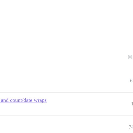
回
6
s and count/date wraps
7