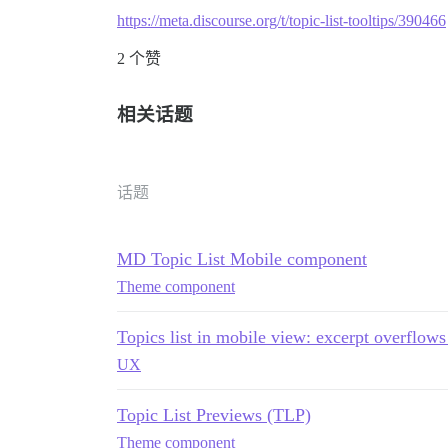
https://meta.discourse.org/t/topic-list-tooltips/390466
2 个赞
相关话题
话题
MD Topic List Mobile component
Theme component
Topics list in mobile view: excerpt overflow
UX
Topic List Previews (TLP)
Theme component