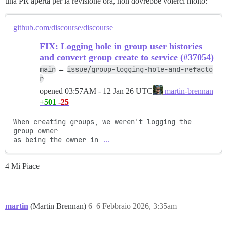
una PR aperta per la revisione ora, non dovrebbe volerci molto:
github.com/discourse/discourse
FIX: Logging hole in group user histories
and convert group create to service (#37054)
main
issue/group-logging-hole-and-refacto
←
r
opened
03:57AM - 12 Jan 26 UTC
martin-brennan
+501
-25
When creating groups, we weren't logging the 
group owner

as being the owner in 
…
4 Mi Piace
martin
(Martin Brennan)
6
6 Febbraio 2026, 3:35am