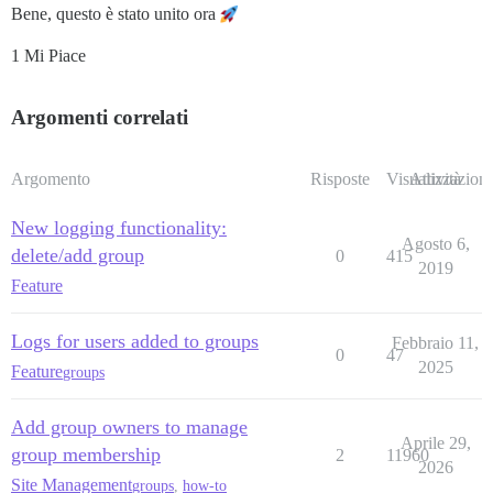
Bene, questo è stato unito ora
1 Mi Piace
Argomenti correlati
Argomento
Risposte
Visualizzazioni
Attività
New logging functionality:
Agosto 6,
delete/add group
0
415
2019
Feature
Logs for users added to groups
Febbraio 11,
0
47
2025
Feature
groups
Add group owners to manage
Aprile 29,
group membership
2
11960
2026
Site Management
groups
,
how-to