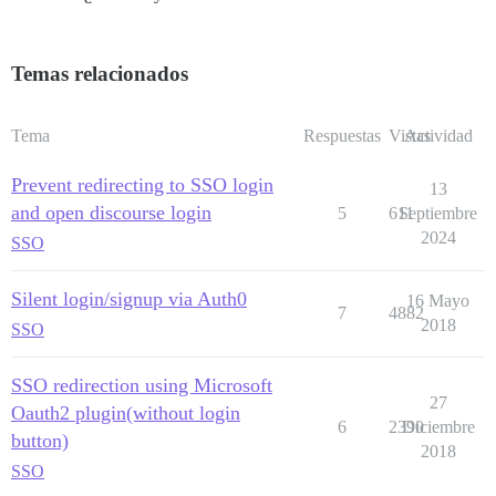
Temas relacionados
Tema
Respuestas
Vistas
Actividad
Prevent redirecting to SSO login
13
and open discourse login
5
611
Septiembre
2024
SSO
Silent login/signup via Auth0
16 Mayo
7
4882
2018
SSO
SSO redirection using Microsoft
27
Oauth2 plugin(without login
6
2390
Diciembre
button)
2018
SSO