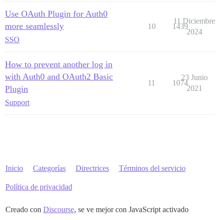
Use OAuth Plugin for Auth0
11 Diciembre
more seamlessly
10
1439
2024
SSO
How to prevent another log in
with Auth0 and OAuth2 Basic
23 Junio
11
1074
Plugin
2021
Support
Inicio
Categorías
Directrices
Términos del servicio
Política de privacidad
Creado con
Discourse
, se ve mejor con JavaScript activado