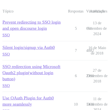
Tópico
Respostas
Visualizações
Atividade
Prevent redirecting to SSO login
13 de
and open discourse login
5
611
Setembro de
2024
SSO
Silent login/signup via Auth0
16 de Maio
7
4882
de 2018
SSO
SSO redirection using Microsoft
27 de
Oauth2 plugin(without login
6
2390
Dezembro de
button)
2018
SSO
Use OAuth Plugin for Auth0
11 de
more seamlessly
10
1438
Dezembro de
2024