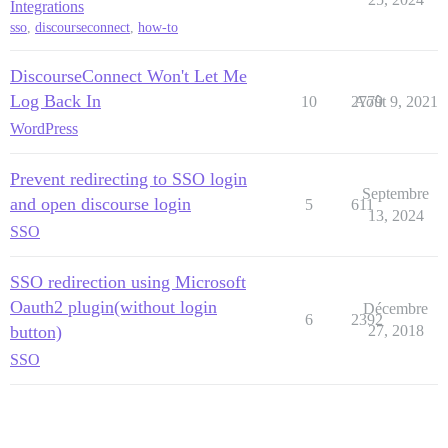
Integrations
sso
,
discourseconnect
,
how-to
DiscourseConnect Won't Let Me
Log Back In
10
2779
Août 9, 2021
WordPress
Prevent redirecting to SSO login
Septembre
and open discourse login
5
611
13, 2024
SSO
SSO redirection using Microsoft
Oauth2 plugin(without login
Décembre
6
2392
button)
27, 2018
SSO