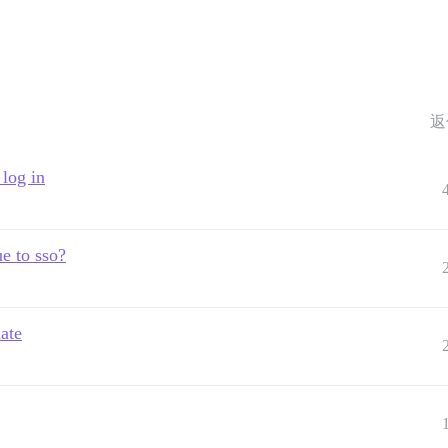
返
log in
ue to sso?
ate