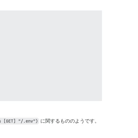
s [GET] "/.env")
に関するもののようです。