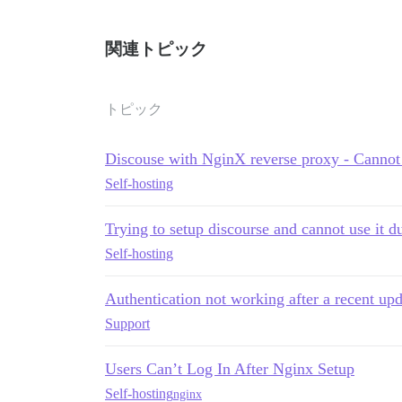
関連トピック
トピック
Discouse with NginX reverse proxy - Cannot 
Self-hosting
Trying to setup discourse and cannot use it d
Self-hosting
Authentication not working after a recent upd
Support
Users Can’t Log In After Nginx Setup
Self-hosting
nginx