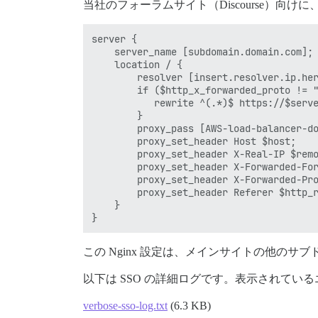
当社のフォーラムサイト（Discourse）向けに
server {

    server_name [subdomain.domain.com];

    location / {

        resolver [insert.resolver.ip.her
        if ($http_x_forwarded_proto != "
           rewrite ^(.*)$ https://$serve
        }

        proxy_pass [AWS-load-balancer-do
        proxy_set_header Host $host;

        proxy_set_header X-Real-IP $remo
        proxy_set_header X-Forwarded-For
        proxy_set_header X-Forwarded-Pro
        proxy_set_header Referer $http_r
    }

この Nginx 設定は、メインサイトの他の
以下は SSO の詳細ログです。表示されてい
verbose-sso-log.txt
(6.3 KB)