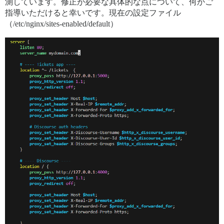
測しています。修正が必要な具体的な点について、何かご
指導いただけると幸いです。現在の設定ファイル
（/etc/nginx/sites-enabled/default）