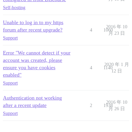
Self-hosting
Unable to log in to my https
2016 年 10
forum after recent upgrade?
4
1060
月 23 日
Support
Error "We cannot detect if your
account was created, please
2020 年 1 月
ensure you have cookies
4
1140
12 日
enabled"
Support
Authentication not working
2016 年 10
after a recent update
2
1938
月 26 日
Support