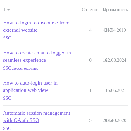
Тема
Ответов
Просм.
Активность
How to login to discourse from
external website
4
4267
11.04.2019
SSO
How to create an auto logged in
seamless experience
0
108
22.08.2024
SSO
discourseconnect
How to auto-login user in
application web view
1
1744
15.06.2021
SSO
Automatic session management
with OAuth SSO
5
2025
14.10.2020
SSO