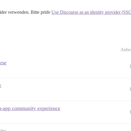
ovider verwenden. Bitte prüfe
Use Discourse as an identity provider (SS
Antw
rse
r
in-app community experience