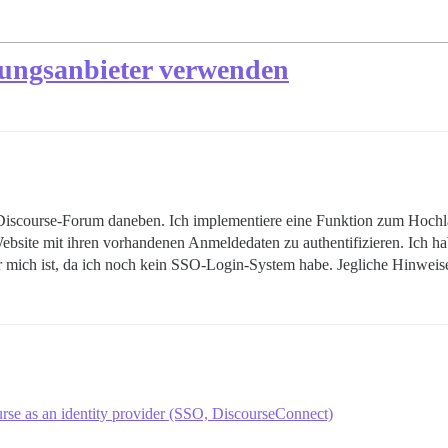
erungsanbieter verwenden
m Discourse-Forum daneben. Ich implementiere eine Funktion zum Hoch
bsite mit ihren vorhandenen Anmeldedaten zu authentifizieren. Ich h
 für mich ist, da ich noch kein SSO-Login-System habe. Jegliche Hinwe
rse as an identity provider (SSO, DiscourseConnect)