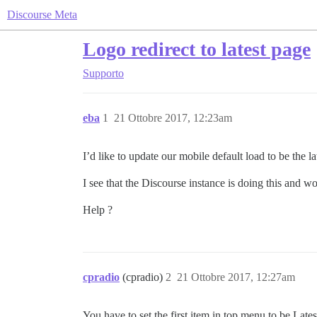
Discourse Meta
Logo redirect to latest page
Supporto
eba
1
21 Ottobre 2017, 12:23am
I’d like to update our mobile default load to be the la
I see that the Discourse instance is doing this and w
Help ?
cpradio
(cpradio)
2
21 Ottobre 2017, 12:27am
You have to set the first item in top menu to be La