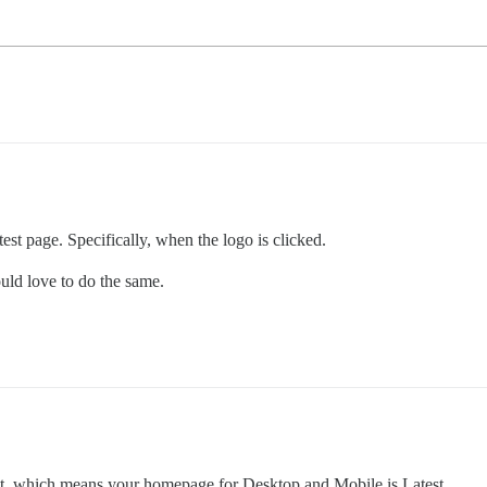
test page. Specifically, when the logo is clicked.
ould love to do the same.
test, which means your homepage for Desktop and Mobile is Latest.