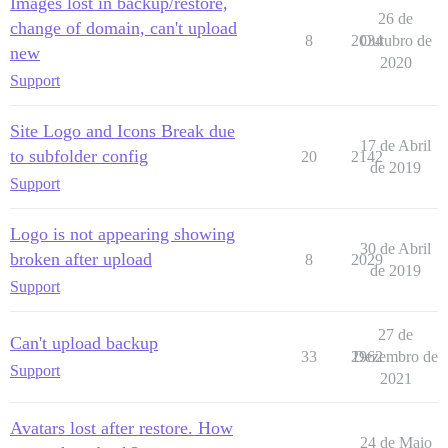
Images lost in backup/restore,
26 de
change of domain, can't upload
8
2034
Outubro de
new
2020
Support
Site Logo and Icons Break due
17 de Abril
to subfolder config
20
2142
de 2019
Support
Logo is not appearing showing
30 de Abril
broken after upload
8
2029
de 2019
Support
27 de
Can't upload backup
33
2962
Dezembro de
Support
2021
Avatars lost after restore. How
24 de Maio