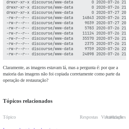
drwxr-xr-x discourse/www-data        0 2020-07-26 21:
drwxr-xr-x discourse/www-data        0 2020-07-26 21:
drwxr-xr-x discourse/www-data        0 2020-07-27 20:
-rw-r--r-- discourse/www-data    14843 2020-07-26 21:
-rw-r--r-- discourse/www-data     9039 2020-07-27 20:
-rw-r--r-- discourse/www-data     5783 2020-07-26 21:
-rw-r--r-- discourse/www-data    11124 2020-07-26 21:
-rw-r--r-- discourse/www-data    35570 2020-07-26 21:
-rw-r--r-- discourse/www-data     2375 2020-07-26 21:
-rw-r--r-- discourse/www-data     9759 2020-07-26 22:
Claramente, as imagens estavam lá, mas a pergunta é: por que a
maioria das imagens não foi copiada corretamente como parte da
operação de restauração?
Tópicos relacionados
Tópico
Respostas
Visualizações
Atividade