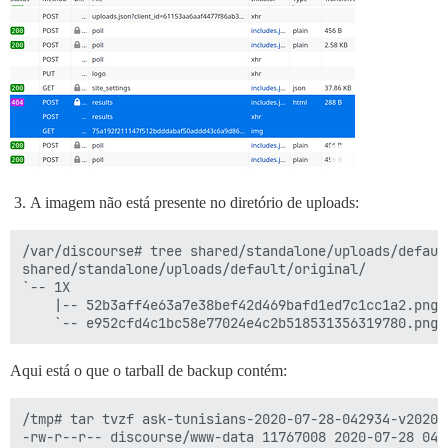
A imagem não está presente no diretório de uploads:
/var/discourse# tree shared/standalone/uploads/default
shared/standalone/uploads/default/original/

`-- 1X

    |-- 52b3aff4e63a7e38bef42d469bafd1ed7c1cc1a2.png

Aqui está o que o tarball de backup contém:
/tmp# tar tvzf ask-tunisians-2020-07-28-042934-v202007
-rw-r--r-- discourse/www-data 11767008 2020-07-28 04:2