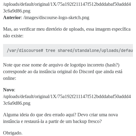
/uploads/default/original/1X/75a192f211147f512bdddabaf50addd4
3c6a9d86.png
Anterior
: /images/discourse-logo-sketch.png
Mas, ao verificar meu diretório de uploads, essa imagem específica
não existe:
Note que esse nome de arquivo de logotipo incorreto (hash?)
corresponde ao da instância original do Discord que ainda está
online:
Novo
:
/uploads/default/original/1X/75a192f211147f512bdddabaf50addd4
3c6a9d86.png
Alguma ideia do que deu errado aqui? Devo criar uma nova
instância e restaurá-la a partir de um backup fresco?
Obrigado.