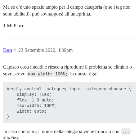
Ma se c’è uno spazio ampio per il campo categoria (e se i tag non
sono abilitati), può sovrapporsi all’anteprima.
1 Mi Piace
Don
4
23 Settembre 2020, 4:39pm
Capisco cosa intendi e riesco a riprodurre il problema se elimino o
sovrascrivo
max-width: 100%;
in questa riga:
#reply-control .category-input .category-chooser {

    display: flex;

    flex: 1 0 auto;

    max-width: 100%;

    width: auto;

In caso contrario, il nome della categoria viene troncato con
...
alla fine.