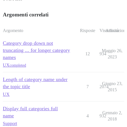
Argomenti correlati
Argomento
Risposte
Visualizzazioni
Attività
Category drop down not
truncating ... for longer category
Maggio 26,
12
934
names
2023
UX
completed
Length of category name under
Giugno 23,
the topic title
7
2074
2015
UX
Display full categories full
Gennaio 2,
name
4
932
2018
Support