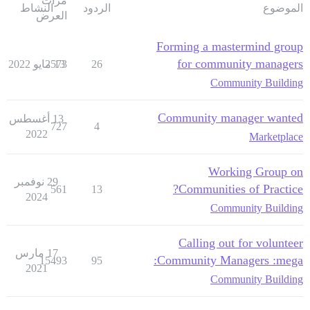
مرات
الموضوع
الردود
النشاط
العرض
Forming a mastermind group
for community managers
26
13 مايو 2022
2573
Community Building
Community manager wanted
13 أغسطس
727
4
2022
Marketplace
Working Group on
29 نوفمبر
Communities of Practice?
561
13
2024
Community Building
Calling out for volunteer
17 مارس
Community Managers :mega:
15493
95
2021
Community Building