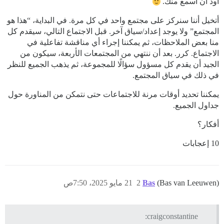
أود أن أسمع منك.
أتخيل أننا سنركز على مجتمع واحد في كل مرة. في البداية، “هذا هو
المجتمع” ولا يوجد إعداد/سياق آخر. قبل الاجتماع التالي، سيقدم كل
منا بعض الملاحظات، ثم يمكننا إجراء أي مناقشة تفاعلية في
الاجتماع. كرر. بعد أن ننتهي من المجتمعات الأربعة، سيكون من
الجيد أن يقدم كل مسؤول سؤالًا للمجموعة، ثم يذهب الجميع للنظر
في ذلك في سياق المجتمع.
يمكننا تحديد أوقات مرنة للاجتماعات حتى نتمكن من المناورة حول
جداول الجميع.
أفكار؟
10 إعجابات
(Bas van Leeuwen)
Bas
2
21 مايو 2025، 7:50ص
craigconstantine: