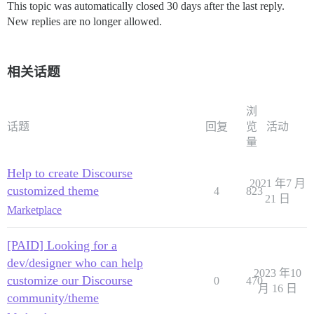
This topic was automatically closed 30 days after the last reply.
New replies are no longer allowed.
相关话题
浏
话题
回复
览
活动
量
Help to create Discourse
2021 年7 月
customized theme
4
823
21 日
Marketplace
[PAID] Looking for a
dev/designer who can help
2023 年10
customize our Discourse
0
470
月 16 日
community/theme