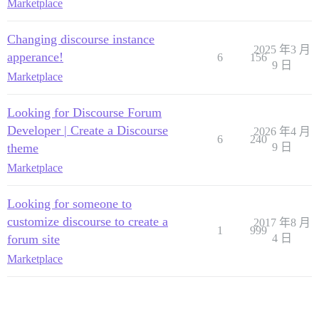
Marketplace
Changing discourse instance
2025 年3 月
apperance!
6
156
9 日
Marketplace
Looking for Discourse Forum
Developer | Create a Discourse
2026 年4 月
6
240
theme
9 日
Marketplace
Looking for someone to
customize discourse to create a
2017 年8 月
1
999
forum site
4 日
Marketplace