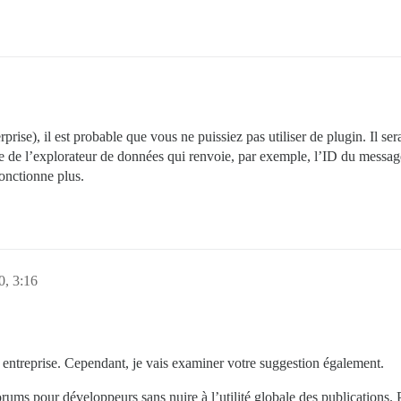
prise), il est probable que vous ne puissiez pas utiliser de plugin. Il se
de l’explorateur de données qui renvoie, par exemple, l’ID du message
fonctionne plus.
0, 3:16
treprise. Cependant, je vais examiner votre suggestion également.
orums pour développeurs sans nuire à l’utilité globale des publications. 