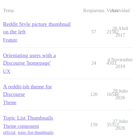
Tema
Respuestas
Vistas
Actividad
Reddit Style picture thumbnail
26 Abril
on the left
57
21582
2017
Feature
Orientating users with a
4 Noviembre
Discourse 'homepage'
24
4103
2019
UX
A reddit-ish theme for
29 Julio
Discourse
120
16548
2026
Theme
Topic List Thumbnails
27 Julio
159
35313
Theme component
2026
official
,
topic-list-thumbnails