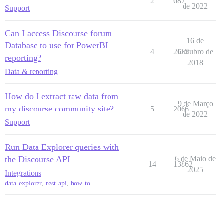
2
687
de 2022
Support
Can I access Discourse forum
16 de
Database to use for PowerBI
4
2635
Outubro de
reporting?
2018
Data & reporting
How do I extract raw data from
9 de Março
my discourse community site?
5
2066
de 2022
Support
Run Data Explorer queries with
the Discourse API
6 de Maio de
14
13862
2025
Integrations
data-explorer
,
rest-api
,
how-to