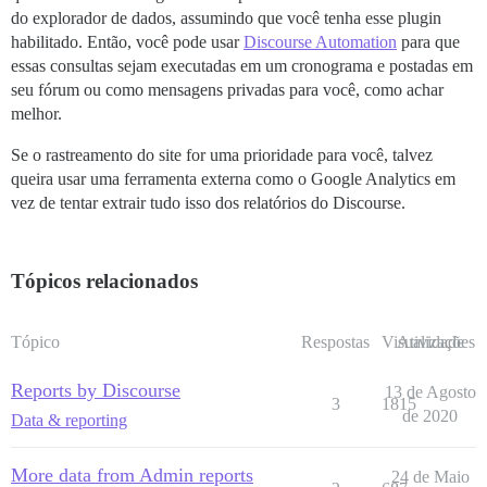
do explorador de dados, assumindo que você tenha esse plugin
habilitado. Então, você pode usar
Discourse Automation
para que
essas consultas sejam executadas em um cronograma e postadas em
seu fórum ou como mensagens privadas para você, como achar
melhor.
Se o rastreamento do site for uma prioridade para você, talvez
queira usar uma ferramenta externa como o Google Analytics em
vez de tentar extrair tudo isso dos relatórios do Discourse.
Tópicos relacionados
Tópico
Respostas
Visualizações
Atividade
Reports by Discourse
13 de Agosto
3
1815
de 2020
Data & reporting
More data from Admin reports
24 de Maio