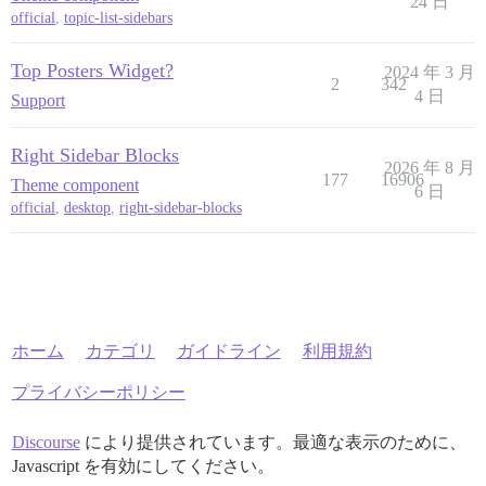
24 日
official
,
topic-list-sidebars
Top Posters Widget?
2024 年 3 月
2
342
4 日
Support
Right Sidebar Blocks
2026 年 8 月
177
16906
Theme component
6 日
official
,
desktop
,
right-sidebar-blocks
ホーム
カテゴリ
ガイドライン
利用規約
プライバシーポリシー
Discourse
により提供されています。最適な表示のために、
Javascript を有効にしてください。