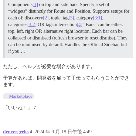
Components
[1]
on top and side bars. Specify a set of
“widgets” distinctly for Route and Position. Supports setups for
each of: discovery
[2]
, topic, tag
[3]
, category
[3:1]
,
categories
[3:2]
OR tags-intersection
[4]
“Bars” can be either:
top, left, right OR alternative right location. Each bar can be
collapsed or dismissed (refresh browser to reset dismiss). They
can be minimised by default. Handles the Official Sidebar, but
if you …
ただし、ヘルプが必要な場合があります。
予算があれば、開発者を雇って手伝ってもらうことができ
ます。
Marketplace
「いいね！」 7
denvergeeks
4
2024 年 9 月 18 日午後 4:49