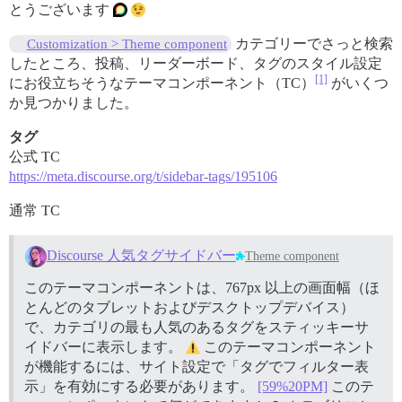
とうございます
カテゴリーでさっと検索
Customization > Theme component
したところ、投稿、リーダーボード、タグのスタイル設定
[1]
にお役立ちそうなテーマコンポーネント（TC）
がいくつ
か見つかりました。
タグ
公式 TC
https://meta.discourse.org/t/sidebar-tags/195106
通常 TC
Discourse 人気タグサイドバー
Theme component
このテーマコンポーネントは、767px 以上の画面幅（ほ
とんどのタブレットおよびデスクトップデバイス）
で、カテゴリの最も人気のあるタグをスティッキーサ
イドバーに表示します。
このテーマコンポーネント
が機能するには、サイト設定で「タグでフィルター表
示」を有効にする必要があります。
[59%20PM]
このテ