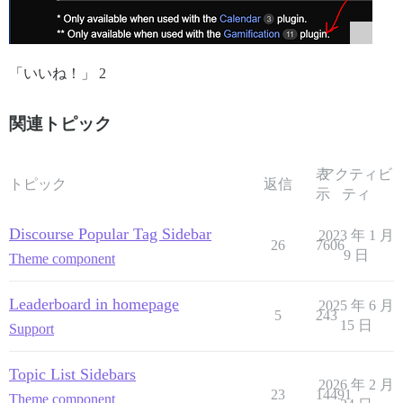
「いいね！」 2
関連トピック
表
アクティビ
トピック
返信
示
ティ
Discourse Popular Tag Sidebar
2023 年 1 月
26
7606
9 日
Theme component
Leaderboard in homepage
2025 年 6 月
5
243
15 日
Support
Topic List Sidebars
2026 年 2 月
23
14491
Theme component