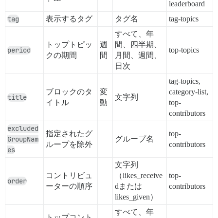
leaderboard
tag
表示するタグ
タグ名
tag-topics
すべて、年
トップトピッ
週
間、四半期、
period
top-topics
クの期間
間
月間、週間、
日次
tag-topics,
ブロックのタ
変
category-list,
title
文字列
イトル
動
top-
contributors
excluded
指定されたグ
top-
GroupNam
グループ名
ループを除外
contributors
es
文字列
コントリビュ
（likes_receive
top-
order
ーターの順序
dまたは
contributors
likes_given）
すべて、年
トップコント