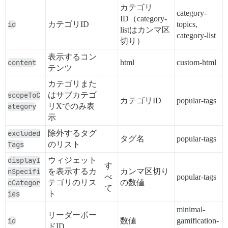
カテゴリ
category-
ID（category-
id
カテゴリID
topics,
listはカンマ区
category-list
切り）
表示するコン
content
html
custom-html
テンツ
カテゴリまた
scopeToC
はサブカテゴ
カテゴリID
popular-tags
ategory
リXでのみ表
示
excluded
除外するタグ
タグ名
popular-tags
Tags
のリスト
displayI
ウィジェット
す
nSpecifi
を表示するカ
カンマ区切り
べ
popular-tags
cCategor
テゴリのリス
の数値
て
ies
ト
minimal-
リーダーボー
id
数値
gamification-
ドID