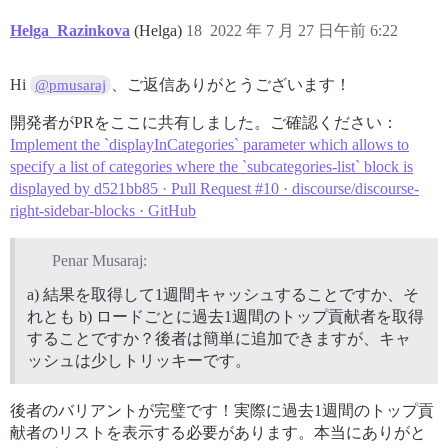
Helga_Razinkova
(Helga)
18
2022 年 7 月 27 日午前 6:22
Hi
、ご返信ありがとうございます！
@pmusaraj
開発者がPRをここに共有しました。ご確認ください：
Implement the `displayInCategories` parameter which allows to
specify a list of categories where the `subcategories-list` block is
displayed by d521bb85 · Pull Request #10 · discourse/discourse-
right-sidebar-blocks · GitHub
Penar Musaraj:
a) 結果を取得して1週間キャッシュすることですか、そ
れとも b) ロードごとに過去1週間のトップ貢献者を取得
することですか？後者は簡単に追加できますが、キャ
ッシュは少しトリッキーです。
後者のバリアントが完璧です！実際に過去1週間のトップ貢
献者のリストを表示する必要があります。本当にありがと