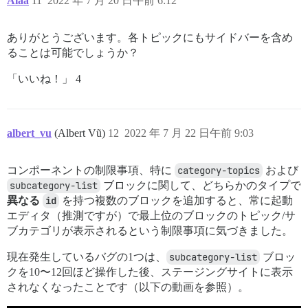
Alaa
11
2022 年 7 月 20 日午前 6:12
ありがとうございます。各トピックにもサイドバーを含め
ることは可能でしょうか？
「いいね！」 4
albert_vu
(Albert Vũ)
12
2022 年 7 月 22 日午前 9:03
コンポーネントの制限事項、特に
category-topics
および
subcategory-list
ブロックに関して、どちらかのタイプで
異なる
id
を持つ複数のブロックを追加すると、常に起動
エディタ（推測ですが）で最上位のブロックのトピック/サ
ブカテゴリが表示されるという制限事項に気づきました。
現在発生しているバグの1つは、
subcategory-list
ブロッ
クを10〜12回ほど操作した後、ステージングサイトに表示
されなくなったことです（以下の動画を参照）。