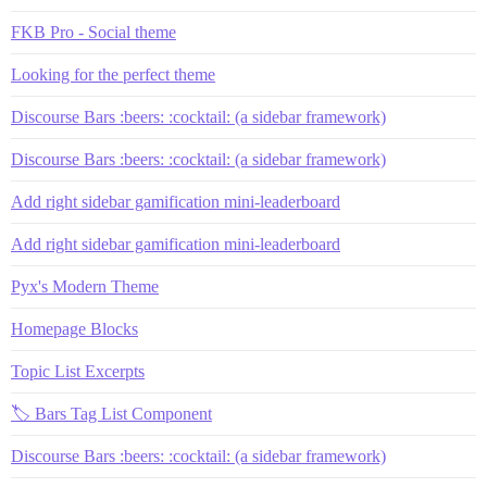
FKB Pro - Social theme
Looking for the perfect theme
Discourse Bars :beers: :cocktail: (a sidebar framework)
Discourse Bars :beers: :cocktail: (a sidebar framework)
Add right sidebar gamification mini-leaderboard
Add right sidebar gamification mini-leaderboard
Pyx's Modern Theme
Homepage Blocks
Topic List Excerpts
🏷️ Bars Tag List Component
Discourse Bars :beers: :cocktail: (a sidebar framework)