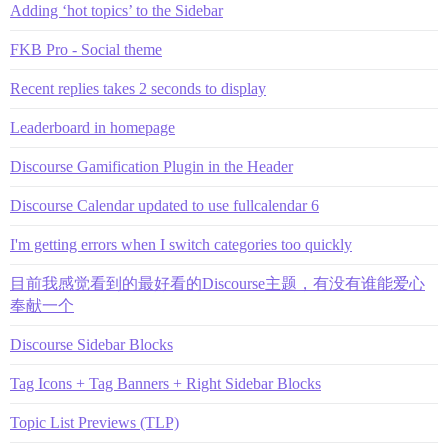
Adding ‘hot topics’ to the Sidebar
FKB Pro - Social theme
Recent replies takes 2 seconds to display
Leaderboard in homepage
Discourse Gamification Plugin in the Header
Discourse Calendar updated to use fullcalendar 6
I'm getting errors when I switch categories too quickly
目前我感觉看到的最好看的Discourse主题，有没有谁能爱心
奉献一个
Discourse Sidebar Blocks
Tag Icons + Tag Banners + Right Sidebar Blocks
Topic List Previews (TLP)