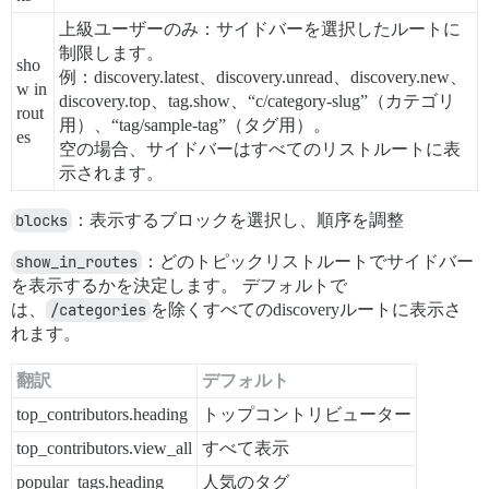
上級ユーザーのみ：サイドバーを選択したルートに
制限します。
sho
例：discovery.latest、discovery.unread、discovery.new、
w in
discovery.top、tag.show、“c/category-slug”（カテゴリ
rout
用）、“tag/sample-tag”（タグ用）。
es
空の場合、サイドバーはすべてのリストルートに表
示されます。
blocks
：表示するブロックを選択し、順序を調整
show_in_routes
：どのトピックリストルートでサイドバー
を表示するかを決定します。 デフォルトで
は、
/categories
を除くすべてのdiscoveryルートに表示さ
れます。
翻訳
デフォルト
top_contributors.heading
トップコントリビューター
top_contributors.view_all
すべて表示
popular_tags.heading
人気のタグ