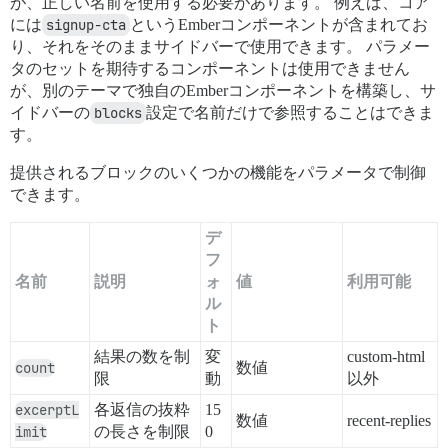
が、正しい名前を使用する必要があります。 例えば、コア
には
signup-cta
というEmberコンポーネントが含まれてお
り、それをそのままサイドバーで使用できます。 パラメー
タのセットを期待するコンポーネントは使用できません
が、別のテーマで独自のEmberコンポーネントを構築し、サ
イドバーの
blocks
設定で名前だけで参照することはできま
す。
提供されるブロックのいくつかの機能をパラメータで制御
できます。
デ
フ
名前
説明
ォ
値
利用可能
ル
ト
結果の数を制
変
custom-html
count
数値
限
動
以外
excerptL
各返信の抜粋
15
数値
recent-replies
imit
の長さを制限
0