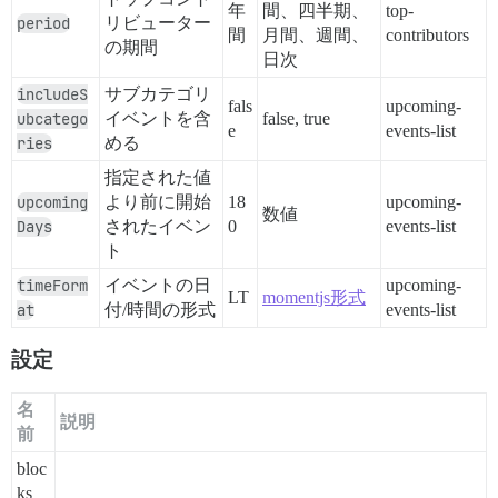
年
間、四半期、
top-
period
リビューター
間
月間、週間、
contributors
の期間
日次
includeS
サブカテゴリ
fals
upcoming-
ubcatego
イベントを含
false, true
e
events-list
ries
める
指定された値
upcoming
より前に開始
18
upcoming-
数値
Days
されたイベン
0
events-list
ト
timeForm
イベントの日
upcoming-
LT
momentjs形式
at
付/時間の形式
events-list
設定
名
説明
前
bloc
ks