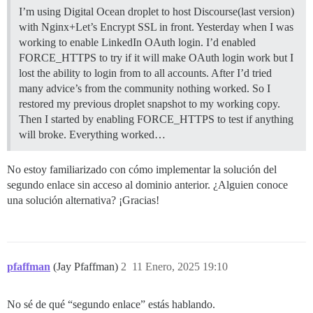
I’m using Digital Ocean droplet to host Discourse(last version)
with Nginx+Let’s Encrypt SSL in front. Yesterday when I was
working to enable LinkedIn OAuth login. I’d enabled
FORCE_HTTPS to try if it will make OAuth login work but I
lost the ability to login from to all accounts. After I’d tried
many advice’s from the community nothing worked. So I
restored my previous droplet snapshot to my working copy.
Then I started by enabling FORCE_HTTPS to test if anything
will broke. Everything worked…
No estoy familiarizado con cómo implementar la solución del
segundo enlace sin acceso al dominio anterior. ¿Alguien conoce
una solución alternativa? ¡Gracias!
pfaffman
(Jay Pfaffman)
2
11 Enero, 2025 19:10
No sé de qué “segundo enlace” estás hablando.