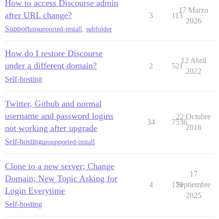
How to access Discourse admin
17 Marzo
after URL change?
3
113
2026
Support
unsupported-install
,
subfolder
How do I restore Discourse
12 Abril
under a different domain?
2
521
2022
Self-hosting
Twitter, Github and normal
username and password logins
22 Octubre
34
7536
not working after upgrade
2016
Self-hosting
unsupported-install
Clone to a new server; Change
17
Domain; New Topic Asking for
4
179
Septiembre
Login Everytime
2025
Self-hosting