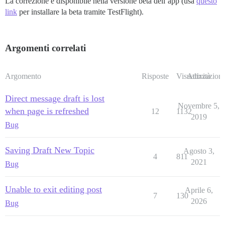
La correzione è disponibile nella versione beta dell’app (usa
questo
link
per installare la beta tramite TestFlight).
Argomenti correlati
Argomento
Risposte
Visualizzazioni
Attività
Direct message draft is lost
Novembre 5,
when page is refreshed
12
1132
2019
Bug
Saving Draft New Topic
Agosto 3,
4
811
2021
Bug
Unable to exit editing post
Aprile 6,
7
130
2026
Bug