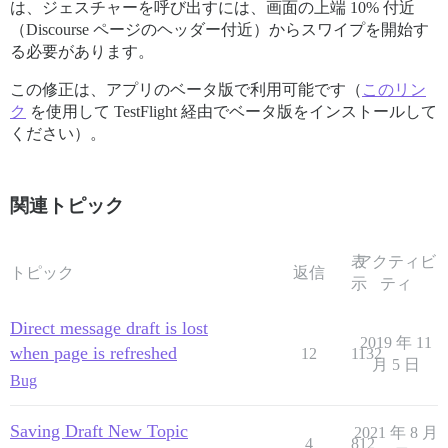
は、ジェスチャーを呼び出すには、画面の上端 10% 付近
（Discourse ページのヘッダー付近）からスワイプを開始す
る必要があります。
この修正は、アプリのベータ版で利用可能です（
このリン
ク
を使用して TestFlight 経由でベータ版をインストールして
ください）。
関連トピック
表
アクティビ
トピック
返信
示
ティ
Direct message draft is lost
2019 年 11
when page is refreshed
12
1132
月 5 日
Bug
Saving Draft New Topic
2021 年 8 月
4
812