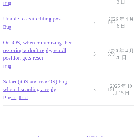
3 日
Bug
Unable to exit editing post
2026 年 4 月
7
130
6 日
Bug
On iOS, when minimizing then
restoring a draft reply, scroll
2020 年 4 月
3
579
position gets reset
28 日
Bug
Safari (iOS and macOS) bug
2025 年 10
when discarding a reply
3
161
月 15 日
Bug
ios
,
fixed