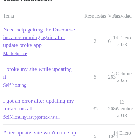
Tema
Respuestas
Vistas
Actividad
Need help getting the Discourse
instance running again after
14 Enero
2
611
update broke app
2023
Marketplace
I broke my site while updating
5 Octubre
it
5
263
2025
Self-hosting
I got an error after updating my
13
forked install
35
2087
Noviembre
2018
Self-hosting
unsupported-install
After update, site won't come up
14 Enero
5
1044