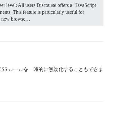
r level: All users Discourse offers a “JavaScript
nts. This feature is particularly useful for
n a new browse…
CSS ルールを一時的に無効化することもできま