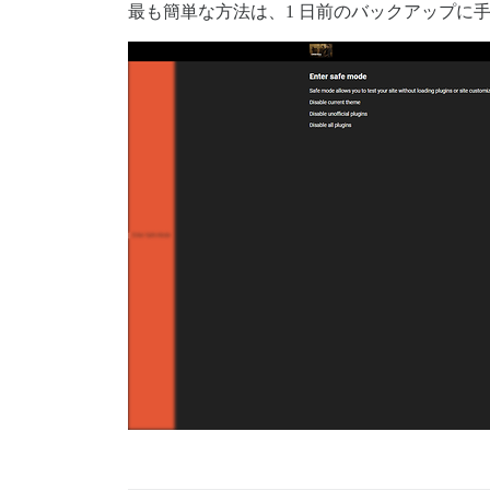
最も簡単な方法は、1 日前のバックアップに
}

そして、以下のコードを追加しました

.page-bg {

  background: url('linktoimage');

  -webkit-filter: blur(5px);

  -moz-filter: blur(5px);

  -o-filter: blur(5px);

  -ms-filter: blur(5px);

  filter: blur(5px);

  position: fixed;

  width: 100%;

  height: 100%;

  top: 0;

  left: 0;

  z-index: -1;
