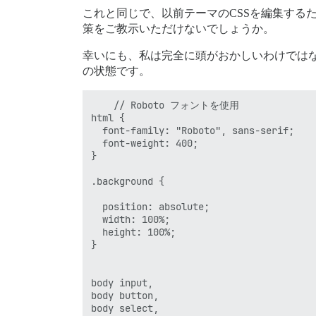
これと同じで、以前テーマのCSSを編集するため
策をご教示いただけないでしょうか。
幸いにも、私は完全に頭がおかしいわけではな
の状態です。
    // Roboto フォントを使用

html {

  font-family: "Roboto", sans-serif;

  font-weight: 400;

}

.background {

  position: absolute;

  width: 100%;

  height: 100%;

}

body input,

body button,

body select,
