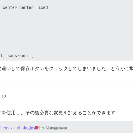
 center center fixed; 

l, sans-serif;

勘違いして保存ボタンをクリックしてしまいました。どうかご
0.16), 0 0 0 0 rgba(0, 0, 0, 0.12);

:12
), 0 4px 8px rgba(0, 0, 0, 0.28);

ドを使用し、その後必要な変更を加えることができます：
themes and plugins
Site Management