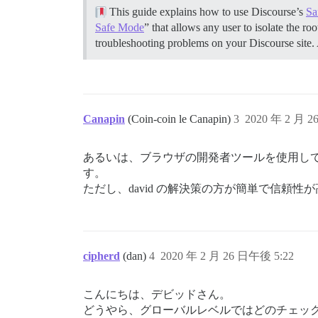
}

This guide explains how to use Discourse’s
Sa
Safe Mode
” that allows any user to isolate the r
// 一部のボタンから影を削除

troubleshooting problems on your Discourse site.
.d-editor-button-bar .btn,

.bulk-select-all,

.bulk-clear-all,

.period-chooser-header,

.topic-map .btn.no-text,

.badge-section .btn,

Canapin
(Coin-coin le Canapin)
3
2020 年 2 月 2
#revision .btn,

#new-account-link,

#login-link {

あるいは、ブラウザの開発者ツールを使用して、
  border-radius: 0;

  box-shadow: none;

す。
}

ただし、david の解決策の方が簡単で信頼性
上記のコードから、以下の部分を削除しました

html { 

cipherd
(dan)
4
2020 年 2 月 26 日午後 5:22
  background: url(linktoimage) no-repeat
  -webkit-background-size: cover;

  -moz-background-size: cover;

こんにちは、デビッドさん。
  -o-background-size: cover;

どうやら、グローバルレベルではどのチェッ
  background-size: cover;
