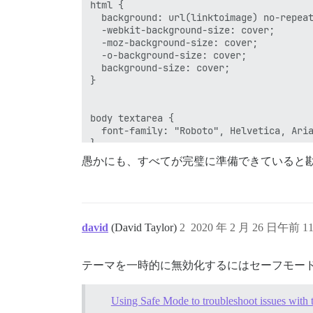
html { 

  background: url(linktoimage) no-repeat
  -webkit-background-size: cover;

  -moz-background-size: cover;

  -o-background-size: cover;

  background-size: cover;

}

body textarea {

  font-family: "Roboto", Helvetica, Aria
}

愚かにも、すべてが完璧に準備できていると
@mixin boxShadow {

  box-shadow: 0 2px 5px 0 rgba(0, 0, 0, 
}

@mixin buttonShadow {

david
(David Taylor)
2
2020 年 2 月 26 日午前 11
  box-shadow: 0 0 4px rgba(0, 0, 0, 0.14
}

テーマを一時的に無効化するにはセーフモー
// ボタンを浮き上がらせ、角を丸める

.btn {

  border-radius: 2px;

Using Safe Mode to troubleshoot issues with 
  @include boxShadow;
