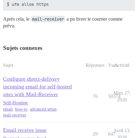
Après cela, le
mail-receiver
a pu livrer le courrier comme
prévu.
Sujets connexes
Sujet
Réponses
Vues
Activité
Configure direct-delivery
incoming email for self-hosted
Mars 27,
sites with Mail-Receiver
76
50374
2026
Self-Hosting
email
,
how-to
,
advanced-setup
,
mail-receiver
Email receive issue
Avril 13,
29
647
2026