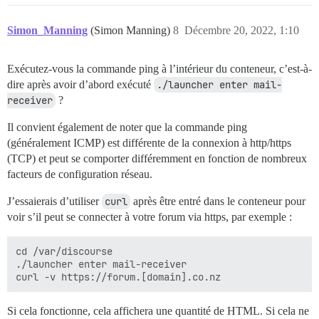
  ## ajouté. Faites attention si vous utilisez une co
  ## l'URL doit inclure le sous-dossier !

Simon_Manning
(Simon Manning)
8
Décembre 20, 2022, 1:10
  DISCOURSE_MAIL_ENDPOINT: 'https://forum.[domain].co
  ## La clé API maître de votre forum Discourse. Vous
Exécutez-vous la commande ping à l’intérieur du conteneur, c’est-à-
  ## l'onglet "API" de votre panneau d'administration.
dire après avoir d’abord exécuté
./launcher enter mail-
  DISCOURSE_API_KEY: 639[rest of API key]884ef

receiver
?
  ## Le nom d'utilisateur à utiliser pour le traiteme
  ## renommé l'utilisateur `system`, vous devriez le l
Il convient également de noter que la commande ping
  DISCOURSE_API_USERNAME: system

(généralement ICMP) est différente de la connexion à http/https
(TCP) et peut se comporter différemment en fonction de nombreux
volumes:

facteurs de configuration réseau.
  - volume:

      host: /var/discourse/shared/mail-receiver/postfi
J’essaierais d’utiliser
curl
après être entré dans le conteneur pour
      guest: /var/spool/postfix

# décommentez pour prendre en charge TLS

voir s’il peut se connecter à votre forum via https, par exemple :
#  - volume:

#      host: /var/discourse/shared/standalone/letsencr
cd /var/discourse

#      guest: /letsencrypt

./launcher enter mail-receiver

Si cela fonctionne, cela affichera une quantité de HTML. Si cela ne