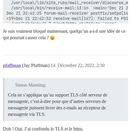
  /usr/local/lib/site_ruby/mail_receiver/discourse_ma
  /usr/local/bin/receive-mail:13:in `<main>'Dec 21 22
Dec 21 22:42:25 forum-mail-receiver postfix/smtpd[143
<19>Dec 21 22:42:52 receive-mail[147]: Failed to POST
  /usr/lib/ruby/2.7.0/net/http.rb:960:in `open'

  /usr/lib/ruby/2.7.0/net/http.rb:960:in `block in con
Je suis vraiment bloqué maintenant, quelqu’un a-t-il une idée de ce
  /usr/lib/ruby/2.7.0/timeout.rb:105:in `timeout'

qui pourrait causer cela ?
  /usr/lib/ruby/2.7.0/net/http.rb:958:in `connect'

  /usr/lib/ruby/2.7.0/net/http.rb:943:in `do_start'

  /usr/lib/ruby/2.7.0/net/http.rb:932:in `start'

  /usr/lib/ruby/2.7.0/net/http.rb:1483:in `request'

  /usr/local/lib/site_ruby/mail_receiver/discourse_ma
pfaffman
(Jay Pfaffman)
14
Décembre 22, 2022, 2:30
  /usr/local/bin/receive-mail:13:in `<main>'Dec 21 22
Dec 21 22:45:45 forum-mail-receiver postfix/anvil[135
Dec 21 22:45:45 forum-mail-receiver postfix/anvil[135
Simon Manning:
Cela ne s’applique qu’au support TLS côté serveur de
messagerie, c’est-à-dire pour que d’autres serveurs de
messagerie puissent livrer des e-mails au récepteur de
messagerie via TLS.
Doh ! Oui. J’ai confondu le TLS et le https.