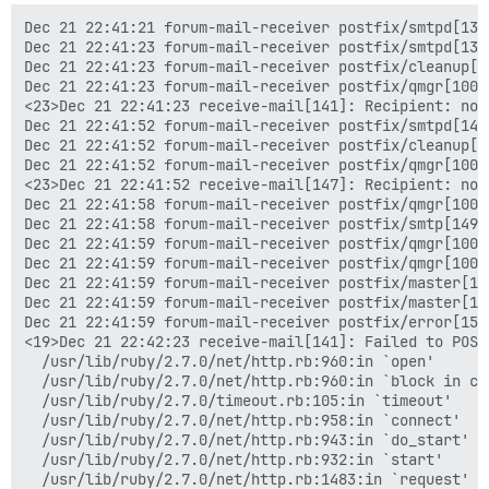
  ## ajouté. Faites attention si vous utilisez une co
  ## l'URL doit inclure le sous-dossier !

Dec 21 22:41:21 forum-mail-receiver postfix/smtpd[132
  DISCOURSE_MAIL_ENDPOINT: 'https://forum.[domain].co
Dec 21 22:41:23 forum-mail-receiver postfix/smtpd[132
Dec 21 22:41:23 forum-mail-receiver postfix/cleanup[1
  ## La clé API principale de votre forum Discourse. 
Dec 21 22:41:23 forum-mail-receiver postfix/qmgr[100]
  ## l'onglet "API" de votre panneau d'administration.
<23>Dec 21 22:41:23 receive-mail[141]: Recipient: nob
  DISCOURSE_API_KEY: '074[reste de la clé API - oui, 
Dec 21 22:41:52 forum-mail-receiver postfix/smtpd[143
Dec 21 22:41:52 forum-mail-receiver postfix/cleanup[1
  ## Le nom d'utilisateur à utiliser pour le traiteme
Dec 21 22:41:52 forum-mail-receiver postfix/qmgr[100]
  ## renommé l'utilisateur `system`, vous devriez lai
<23>Dec 21 22:41:52 receive-mail[147]: Recipient: nob
  DISCOURSE_API_USERNAME: system

Dec 21 22:41:58 forum-mail-receiver postfix/qmgr[100]
Dec 21 22:41:58 forum-mail-receiver postfix/smtp[149]
volumes:

Dec 21 22:41:59 forum-mail-receiver postfix/qmgr[100]
  - volume:

Dec 21 22:41:59 forum-mail-receiver postfix/qmgr[100]
      host: /var/discourse/shared/mail-receiver/postfi
Dec 21 22:41:59 forum-mail-receiver postfix/master[1]
      guest: /var/spool/postfix

Dec 21 22:41:59 forum-mail-receiver postfix/master[1]
# décommentez pour prendre en charge TLS

Dec 21 22:41:59 forum-mail-receiver postfix/error[150
  - volume:

<19>Dec 21 22:42:23 receive-mail[141]: Failed to POST
      host: /var/discourse/shared/standalone/letsencry
  /usr/lib/ruby/2.7.0/net/http.rb:960:in `open'

      guest: /letsencrypt

  /usr/lib/ruby/2.7.0/net/http.rb:960:in `block in con
  /usr/lib/ruby/2.7.0/timeout.rb:105:in `timeout'

  /usr/lib/ruby/2.7.0/net/http.rb:958:in `connect'

  /usr/lib/ruby/2.7.0/net/http.rb:943:in `do_start'

  /usr/lib/ruby/2.7.0/net/http.rb:932:in `start'

  /usr/lib/ruby/2.7.0/net/http.rb:1483:in `request'
