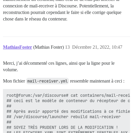
connexion de mail-receiver à Discourse. Potentiellement, la
reconstruction pourrait cependant le faire si elle corrige quelque
chose dans le réseau du conteneur.
MathiasFoster
(Mathias Foster)
13
Décembre 21, 2022, 10:47
Merci, j’ai décommenté ces lignes, ainsi que la ligne pour le
volume.
Mon fichier
mail-receiver.yml
ressemble maintenant à ceci :
root@forum:/var/discourse# cat containers/mail-receive
## ceci est le modèle de conteneur du récepteur de cou
##

## Après avoir apporté des modifications à ce fichier
## /var/discourse/launcher rebuild mail-receiver

##

## SOYEZ TRÈS PRUDENT LORS DE LA MODIFICATION !

## LES FICHIERS YAML SONT EXTRÊMEMENT SENSIBLES AUX E