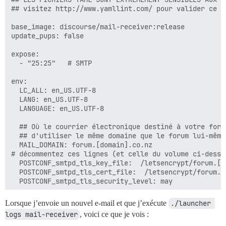
## visitez http://www.yamllint.com/ pour valider ce f
base_image: discourse/mail-receiver:release

update_pups: false

expose:

  - "25:25"   # SMTP

env:

  LC_ALL: en_US.UTF-8

  LANG: en_US.UTF-8

  LANGUAGE: en_US.UTF-8

  ## Où le courrier électronique destiné à votre foru
  ## d'utiliser le même domaine que le forum lui-même 
  MAIL_DOMAIN: forum.[domain].co.nz

# décommentez ces lignes (et celle du volume ci-desso
  POSTCONF_smtpd_tls_key_file:  /letsencrypt/forum.[d
  POSTCONF_smtpd_tls_cert_file:  /letsencrypt/forum.[
  POSTCONF_smtpd_tls_security_level: may

Lorsque j’envoie un nouvel e-mail et que j’exécute
./launcher 
  ## L'URL du point de terminaison de traitement des 
logs mail-receiver
, voici ce que je vois :
  ## C'est simplement l'URL de base de votre forum, a