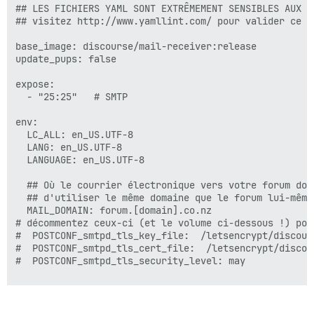
## LES FICHIERS YAML SONT EXTRÊMEMENT SENSIBLES AUX E
## visitez http://www.yamllint.com/ pour valider ce f
base_image: discourse/mail-receiver:release

update_pups: false

expose:

  - "25:25"   # SMTP

env:

  LC_ALL: en_US.UTF-8

  LANG: en_US.UTF-8

  LANGUAGE: en_US.UTF-8

  ## Où le courrier électronique vers votre forum doi
  ## d'utiliser le même domaine que le forum lui-même 
  MAIL_DOMAIN: forum.[domain].co.nz

# décommentez ceux-ci (et le volume ci-dessous !) pou
#  POSTCONF_smtpd_tls_key_file:  /letsencrypt/discour
#  POSTCONF_smtpd_tls_cert_file:  /letsencrypt/discou
#  POSTCONF_smtpd_tls_security_level: may

  ## L'URL du point de terminaison de traitement des 
  ## C'est simplement l'URL de base de votre forum, a