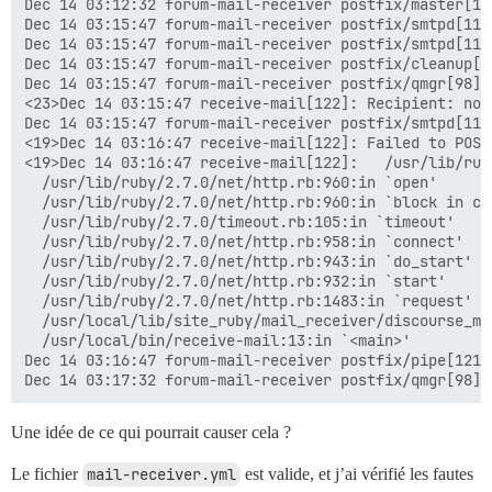
Dec 14 03:12:32 forum-mail-receiver postfix/master[1]
Dec 14 03:15:47 forum-mail-receiver postfix/smtpd[113
Dec 14 03:15:47 forum-mail-receiver postfix/smtpd[113
Dec 14 03:15:47 forum-mail-receiver postfix/cleanup[1
Dec 14 03:15:47 forum-mail-receiver postfix/qmgr[98]:
<23>Dec 14 03:15:47 receive-mail[122]: Recipient: nobo
Dec 14 03:15:47 forum-mail-receiver postfix/smtpd[113
<19>Dec 14 03:16:47 receive-mail[122]: Failed to POST
<19>Dec 14 03:16:47 receive-mail[122]:   /usr/lib/rub
  /usr/lib/ruby/2.7.0/net/http.rb:960:in `open'

  /usr/lib/ruby/2.7.0/net/http.rb:960:in `block in con
  /usr/lib/ruby/2.7.0/timeout.rb:105:in `timeout'

  /usr/lib/ruby/2.7.0/net/http.rb:958:in `connect'

  /usr/lib/ruby/2.7.0/net/http.rb:943:in `do_start'

  /usr/lib/ruby/2.7.0/net/http.rb:932:in `start'

  /usr/lib/ruby/2.7.0/net/http.rb:1483:in `request'

  /usr/local/lib/site_ruby/mail_receiver/discourse_ma
  /usr/local/bin/receive-mail:13:in `<main>'

Dec 14 03:16:47 forum-mail-receiver postfix/pipe[121]
Une idée de ce qui pourrait causer cela ?
Le fichier
mail-receiver.yml
est valide, et j’ai vérifié les fautes