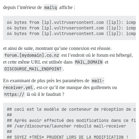
depuis l’intérieur de
mailq
affiche :
64 bytes from [ip].vultrusercontent.com ([ip]): icmp_
64 bytes from [ip].vultrusercontent.com ([ip]): icmp_
et ainsi de suite, montrant qu’une connexion est réussie.
forum.[mydomain].co.nz
est l’endroit où le forum est hébergé,
et cette même URL est utilisée dans
MAIL_DOMAIN
et
DISCOURSE_MAIL_ENDPOINT
.
En examinant de plus près les paramètres de
mail-
receiver.yml
, est-ce qu’il me manque des guillemets ou
https://
là où il le faudrait ?
## ceci est le modèle de conteneur de réception de cou
##

## Après avoir effectué des modifications dans ce fic
## /var/discourse/launcher rebuild mail-receiver

##

## SOYEZ *TRÈS* PRUDENT LORS DE LA MODIFICATION !
