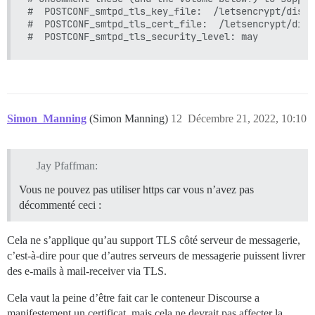
#  POSTCONF_smtpd_tls_key_file:  /letsencrypt/disco
#  POSTCONF_smtpd_tls_cert_file:  /letsencrypt/disc
Simon_Manning
(Simon Manning)
12
Décembre 21, 2022, 10:10
Jay Pfaffman:
Vous ne pouvez pas utiliser https car vous n’avez pas
décommenté ceci :
Cela ne s’applique qu’au support TLS côté serveur de messagerie,
c’est-à-dire pour que d’autres serveurs de messagerie puissent livrer
des e-mails à mail-receiver via TLS.
Cela vaut la peine d’être fait car le conteneur Discourse a
manifestement un certificat, mais cela ne devrait pas affecter la