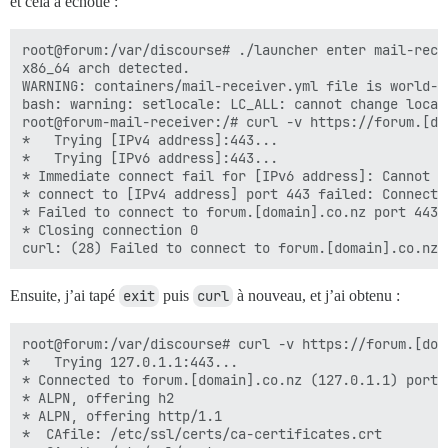
et cela a échoué :
root@forum:/var/discourse# ./launcher enter mail-recei
x86_64 arch detected.

WARNING: containers/mail-receiver.yml file is world-r
bash: warning: setlocale: LC_ALL: cannot change locale
root@forum-mail-receiver:/# curl -v https://forum.[dom
*   Trying [IPv4 address]:443...

*   Trying [IPv6 address]:443...

* Immediate connect fail for [IPv6 address]: Cannot a
* connect to [IPv4 address] port 443 failed: Connectio
* Failed to connect to forum.[domain].co.nz port 443:
* Closing connection 0

Ensuite, j’ai tapé
exit
puis
curl
à nouveau, et j’ai obtenu :
root@forum:/var/discourse# curl -v https://forum.[doma
*   Trying 127.0.1.1:443...

* Connected to forum.[domain].co.nz (127.0.1.1) port 4
* ALPN, offering h2

* ALPN, offering http/1.1

*  CAfile: /etc/ssl/certs/ca-certificates.crt
