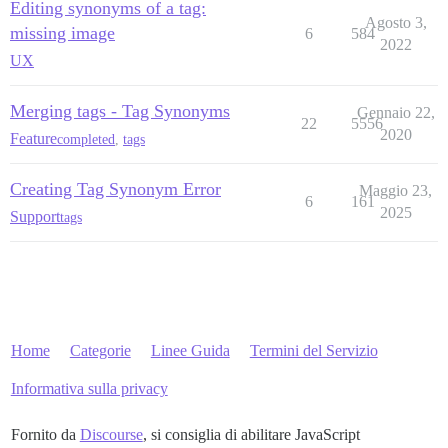
Editing synonyms of a tag:
Agosto 3,
missing image
6
584
2022
UX
Merging tags - Tag Synonyms
Gennaio 22,
22
5556
2020
Feature
completed
,
tags
Creating Tag Synonym Error
Maggio 23,
6
161
2025
Support
tags
Home
Categorie
Linee Guida
Termini del Servizio
Informativa sulla privacy
Fornito da
Discourse
, si consiglia di abilitare JavaScript