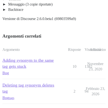
Messaggio (3 copie riportate)
Backtrace
Versione di Discourse 2.6.0.beta1 (69803599a9)
Argomenti correlati
Argomento
Risposte
Visualizzazioni
Attività
Adding synonym to the same
Novembre
tag gets stuck
10
1382
23, 2020
Bug
Deleting tag synonym deletes
Febbraio 23,
tag
2
94
2026
Bug
tags