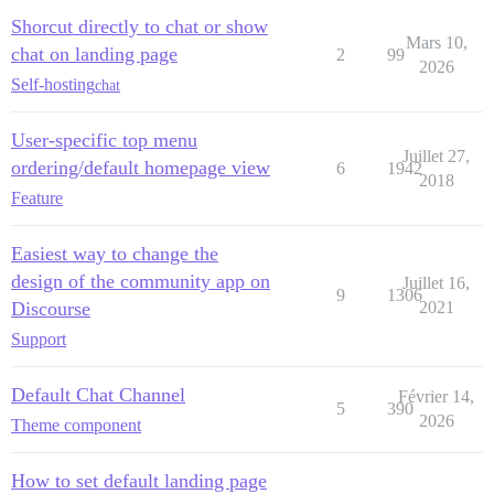
Shorcut directly to chat or show
Mars 10,
chat on landing page
2
99
2026
Self-hosting
chat
User-specific top menu
Juillet 27,
ordering/default homepage view
6
1942
2018
Feature
Easiest way to change the
design of the community app on
Juillet 16,
9
1306
Discourse
2021
Support
Default Chat Channel
Février 14,
5
390
2026
Theme component
How to set default landing page