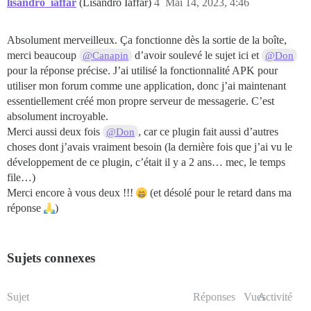
lisandro_iaffar
(Lisandro Iaffar)
4
Mai 14, 2023, 4:46
Absolument merveilleux. Ça fonctionne dès la sortie de la boîte,
merci beaucoup
d’avoir soulevé le sujet ici et
@Canapin
@Don
pour la réponse précise. J’ai utilisé la fonctionnalité APK pour
utiliser mon forum comme une application, donc j’ai maintenant
essentiellement créé mon propre serveur de messagerie. C’est
absolument incroyable.
Merci aussi deux fois
, car ce plugin fait aussi d’autres
@Don
choses dont j’avais vraiment besoin (la dernière fois que j’ai vu le
développement de ce plugin, c’était il y a 2 ans… mec, le temps
file…)
Merci encore à vous deux !!!
(et désolé pour le retard dans ma
réponse
)
Sujets connexes
Sujet
Réponses
Vues
Activité