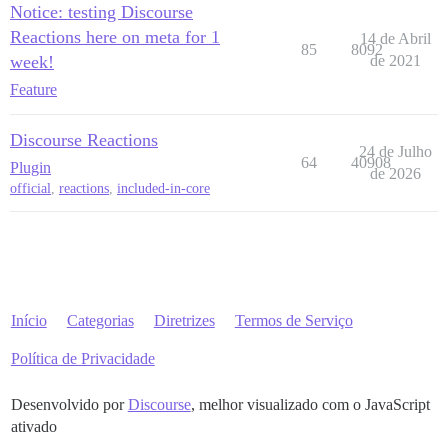
Notice: testing Discourse
Reactions here on meta for 1
14 de Abril
85
8092
week!
de 2021
Feature
Discourse Reactions
24 de Julho
64
40908
Plugin
de 2026
official
,
reactions
,
included-in-core
Início
Categorias
Diretrizes
Termos de Serviço
Política de Privacidade
Desenvolvido por
Discourse
, melhor visualizado com o JavaScript
ativado