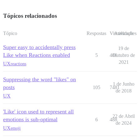
Tópicos relacionados
Tópico
Respostas
Visualizações
Atividade
Super easy to accidentally press
19 de
Like when Reactions enabled
5
486
Outubro de
2021
UX
reactions
Suppressing the word "likes" on
1 de Junho
posts
105
7481
de 2018
UX
'Like' icon used to represent all
22 de Abril
emotions is sub-optimal
6
488
de 2024
UX
emoji