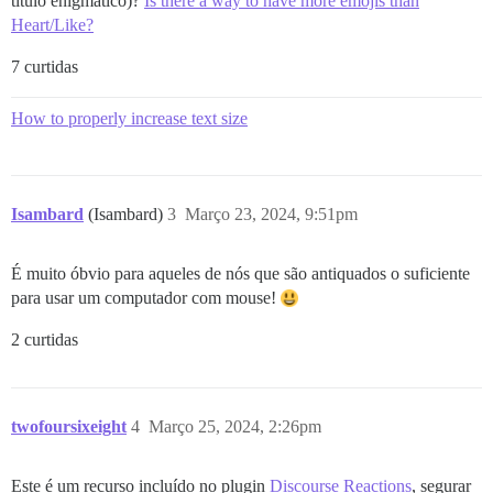
título enigmático)?
Is there a way to have more emojis than
Heart/Like?
7 curtidas
How to properly increase text size
Isambard
(Isambard)
3
Março 23, 2024, 9:51pm
É muito óbvio para aqueles de nós que são antiquados o suficiente
para usar um computador com mouse!
2 curtidas
twofoursixeight
4
Março 25, 2024, 2:26pm
Este é um recurso incluído no plugin
Discourse Reactions
, segurar