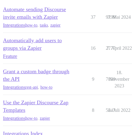
Automate sending Discourse
invite emails with Zapier
37
9799
3. Mai 2024
Integrations
how-to
,
tasks
,
zapier
Automatically add users to
groups via Zapier
16
2777
7. April 2022
Feature
Grant a custom badge through
18.
the API
9
7839
November
2023
Integrations
rest-api
,
how-to
Use the Zapier Discourse Zap
Templates
8
5247
8. Juli 2022
Integrations
how-to
,
zapier
Integrations Index