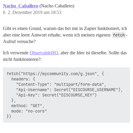
Nacho_Caballero
(Nacho Caballero)
6
2. Dezember 2019 um 18:53
Gibt es einen Grund, warum das bei mir in Zapier funktioniert, ich
aber eine leere Antwort erhalte, wenn ich meinen eigenen
fetch
-
Aufruf versuche?
Ich verwende
ObservableHQ
, aber die Idee ist dieselbe. Sollte das
nicht funktionieren?:
fetch("https://mycommunity.com/g.json", {

  headers: {

    "Content-Type": "multipart/form-data",

    "Api-Username": Secret("DISCOURSE_USERNAME"),

    "Api-Key": Secret("DISCOURSE_KEY")

  },

  method: "GET",

  mode: "no-cors"
