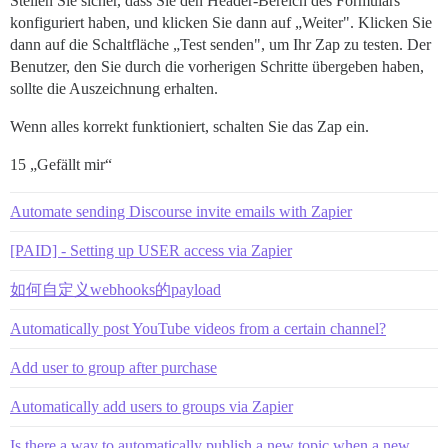
Stellen Sie sicher, dass Sie den Header-Bereich des Formulars
konfiguriert haben, und klicken Sie dann auf „Weiter". Klicken Sie
dann auf die Schaltfläche „Test senden", um Ihr Zap zu testen. Der
Benutzer, den Sie durch die vorherigen Schritte übergeben haben,
sollte die Auszeichnung erhalten.
Wenn alles korrekt funktioniert, schalten Sie das Zap ein.
15 „Gefällt mir“
Automate sending Discourse invite emails with Zapier
[PAID] - Setting up USER access via Zapier
如何自定义webhooks的payload
Automatically post YouTube videos from a certain channel?
Add user to group after purchase
Automatically add users to groups via Zapier
Is there a way to automatically publish a new topic when a new