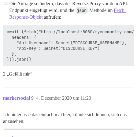
Die Anfrage so ändern, dass der Reverse-Proxy vor dem API-
Endpunkt eingefügt wird, und die
json
-Methode im
Fetch-
Response-Objekt
aufrufen:
await (fetch("http://localhost:8080/mycommunity.com/g.
  headers: {

    "Api-Username": Secret("DISCOURSE_USERNAME"),

    "Api-Key": Secret("DISCOURSE_KEY")

  },

2 „Gefällt mir“
markersocial
9
4. Dezember 2020 um 11:20
Ich hinterlasse das einfach mal hier, könnte sich lohnen, sich das
anzusehen: