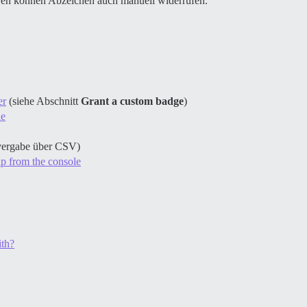
toren können Abzeichen auch manuell widerrufen.
er
(siehe Abschnitt
Grant a custom badge
)
le
ergabe über CSV)
up from the console
ith?