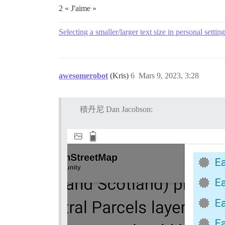
2 « J'aime »
Selecting a smaller/larger text size in personal settin
awesomerobot
(Kris)
6
Mars 9, 2023, 3:28
積丹尼 Dan Jacobson: