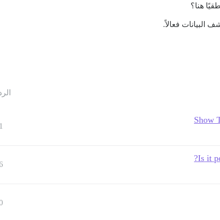
يًا هنا؟
البيانات فعالاً.
الرد
Show To
1
Is it 
6
0