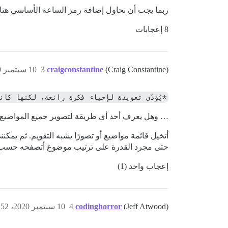
ربما يجب أن نحاول إضافة رمز الساعة الأساسي هنا عل
8 إعجابات
(Craig Constantine)
craigconstantine
3
10 سبتمبر 2020، 3:28م
*يُؤدّي تعويذة لإحياء فكرة رائعة، لكنها كان
… وهل يعرف أحد أي طريقة لتصوير جميع المواضيع 
أتخيل قائمة مواضيع أو تصورًا يشبه التقويم. ثم يمكن
حتى مجرد القدرة على ترتيب موضوع أتصفحه حسب تار
إعجاب واحد (1)
(Jeff Atwood)
codinghorror
4
10 سبتمبر 2020، 7:52م