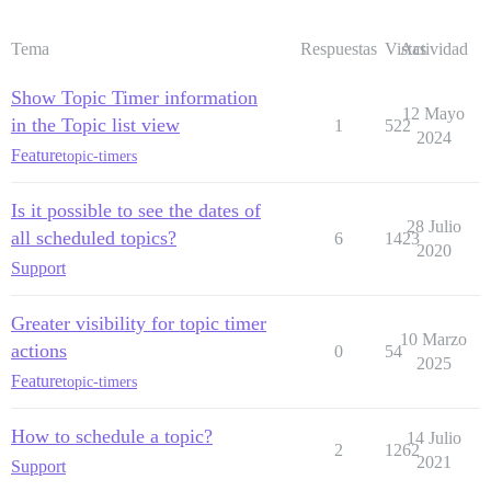
Tema
Respuestas
Vistas
Actividad
Show Topic Timer information
12 Mayo
in the Topic list view
1
522
2024
Feature
topic-timers
Is it possible to see the dates of
28 Julio
all scheduled topics?
6
1423
2020
Support
Greater visibility for topic timer
10 Marzo
actions
0
54
2025
Feature
topic-timers
How to schedule a topic?
14 Julio
2
1262
2021
Support