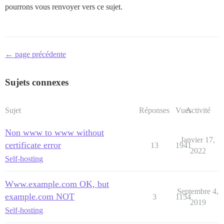
pourrons vous renvoyer vers ce sujet.
← page précédente
Sujets connexes
Sujet
Réponses
Vues
Activité
Non www to www without
Janvier 17,
certificate error
13
1941
2022
Self-hosting
Www.example.com OK, but
Septembre 4,
example.com NOT
3
1154
2019
Self-hosting