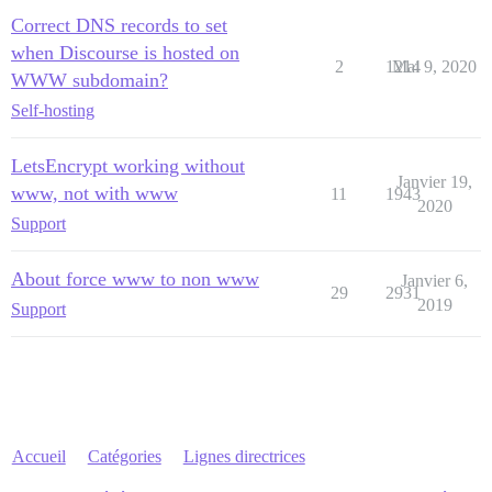
Correct DNS records to set
when Discourse is hosted on
2
1214
Mai 9, 2020
WWW subdomain?
Self-hosting
LetsEncrypt working without
Janvier 19,
www, not with www
11
1943
2020
Support
About force www to non www
Janvier 6,
29
2931
2019
Support
Accueil
Catégories
Lignes directrices