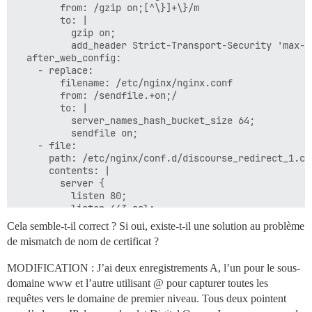
        from: /gzip on;[^\}]+\}/m

        to: |

          gzip on;

          add_header Strict-Transport-Security 'max-a
  after_web_config:

    - replace:

        filename: /etc/nginx/nginx.conf

        from: /sendfile.+on;/

        to: |

          server_names_hash_bucket_size 64;

          sendfile on;

    - file:

      path: /etc/nginx/conf.d/discourse_redirect_1.con
      contents: |

        server {

          listen 80;

          listen 443 ssl;

          server_name example.com;

Cela semble-t-il correct ? Si oui, existe-t-il une solution au problème
          return 301 https://www.example.com$request_u
de mismatch de nom de certificat ?
MODIFICATION : J’ai deux enregistrements A, l’un pour le sous-
domaine www et l’autre utilisant @ pour capturer toutes les
requêtes vers le domaine de premier niveau. Tous deux pointent