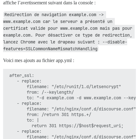
affiche l’avertissement suivant dans la console :
Redirection de navigation example.com -> 
www.example.com car le serveur a présenté un 
certificat valide pour www.example.com mais pas pour 
example.com. Pour désactiver ce type de redirection, 
lancez Chrome avec le drapeau suivant : --disable-
features=SSLCommonNameMismatchHandling
Voici mes ajouts au fichier app.yml :
 after_ssl:

    - replace:

        filename: "/etc/runit/1.d/letsencrypt"

        from: /--keylength/

        to: "-d example.com -d www.example.com --keyle
    - replace:

        filename: "/etc/nginx/conf.d/discourse.conf"

        from: /return 301 https.+/

        to: |

          return 301 https://$host$request_uri;

    - replace:

        filename: "/etc/nginx/conf.d/discourse.conf"
