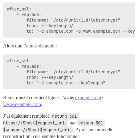
after_ssl:

    - replace:

        filename: "/etc/runit/1.d/letsencrypt"

        from: /--keylength/

Alors que j’aurais dû avoir :
after_ssl:

    - replace:

        filename: "/etc/runit/1.d/letsencrypt"

        from: /--keylength/

Remarquez la dernière ligne : j’avais
example.com
et
www.example.com
.
J’ai également remplacé
return 301 
https://$host$request_uri;
par
return 301 
$scheme://$host$request_uri;
. Après une nouvelle
reconstruction, cela semble fonctionner.